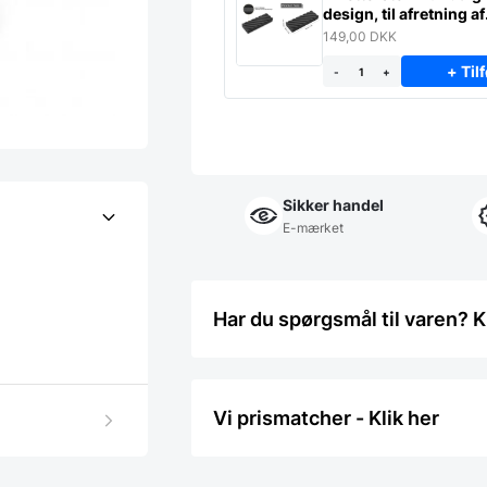
design, til afretning af
slibesten
149,00
DKK
+ Tilf
-
+
Sikker handel
E-mærket
Har du spørgsmål til varen? K
Vi prismatcher - Klik her