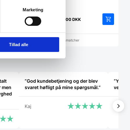
fra Hendi Ø115
Marketing
Fra
27,00
DKK
Dette
vare
har
cher
Vi prismatcher
flere
Tillad alle
varianter.
Mulighedern
kan
vælges
på
varesiden
talt
“God kundebetjening og der blev
“Yders
r men
svaret høfligt på mine spørgsmål.”
vejled
yghed
Kaj
Michae