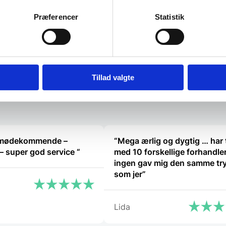
Chipsholder 
Præferencer
Statistik
79,00
DKK
58,00
DKK
Dette
Dette
vare
vare
har
har
Vi prismatcher
Vi prismat
flere
flere
Tillad valgte
varianter.
varianter.
Mulighederne
Mulighederne
kan
kan
vælges
vælges
på
på
varesiden
varesiden
 imødekommende –
“Mega ærlig og dygtig … har 
hjælpsom – super god service “
med 10 forskellige forhandle
ingen gav mig den samme tr
som jer”
Lida