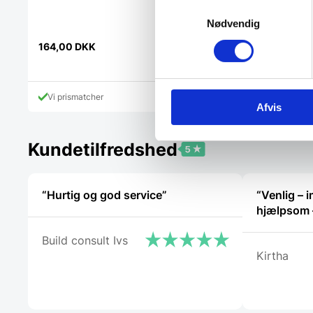
Samtykkevalg
Nødvendig
164,00
DKK
44,00
DKK
Vi prismatcher
Vi prismatcher
Afvis
Kundetilfredshed
“Hurtig og god service”
“Venlig –
Build consult Ivs
Kirtha