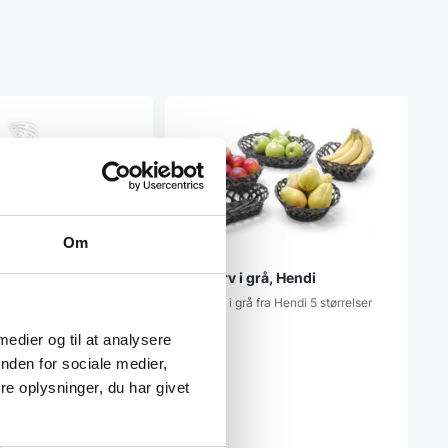
Om
Fletkurv i grå, Hendi
Fletkurv i grå fra Hendi 5 størrelser
haves
 medier og til at analysere
nden for sociale medier,
e oplysninger, du har givet
r, Hendi