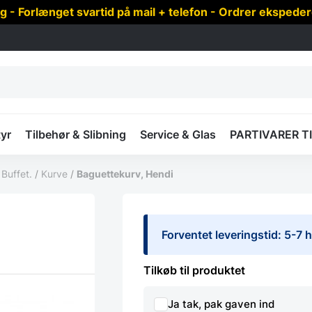
 Forlænget svartid på mail + telefon - Ordrer ekspede
yr
Tilbehør & Slibning
Service & Glas
PARTIVARER T
/
Buffet.
/
Kurve
/
Baguettekurv, Hendi
Forventet leveringstid: 5-7
Tilkøb til produktet
Ja tak, pak gaven ind