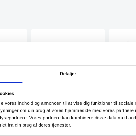
Detaljer
Brødkurv Rektangulær
ookies
190×130, Hendi
Brødkurv rektangulær fra Hendi 2
se vores indhold og annoncer, til at vise dig funktioner til sociale
farver haves
oplysninger om din brug af vores hjemmeside med vores partnere i
arver haves
ysepartnere. Vores partnere kan kombinere disse data med andr
et fra din brug af deres tjenester.
Chipsholde