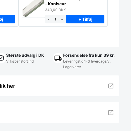
– Koniseur
343,00
DKK
øj
+ Tilføj
-
+
Største udvalg i DK
Forsendelse fra kun 39 kr.
Vi køber stort ind
Leveringstid 1-3 hverdage/v.
Lagervarer
lik her