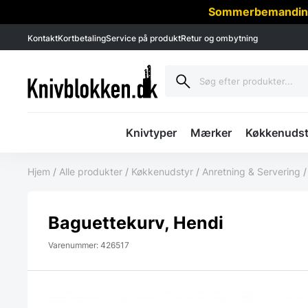
Sommerbemanding -
Kontakt
Kortbetaling
Service på produkt
Retur og ombytning
Knivtyper
Mærker
Køkkenudst
Hjem
/
Alle produkter
/
Køkkenudstyr
/
Anretning & Servering
Baguettekurv, Hendi
Varenummer: 426517