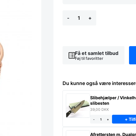
Baguettekurv,
-
+
Hendi
antal
Få et samlet tilbud
Føj til favoritter
Du kunne også være interesser
Slibehjælper / Vinkelho
slibesten
39,00
DKK
+ Tilf
-
+
Afrettersten m. Dualgr