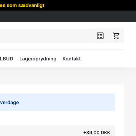
res som sædvanligt
ILBUD
Lageroprydning
Kontakt
 hverdage
+39,00 DKK