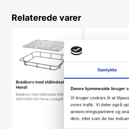
Relaterede varer
Samtykke
Brødkurv med stålindsats,
Hendi
Denne hjemmeside bruger c
Brødkurv med stålindsats Mål:
Vi bruger cookies til at tilpas
400x300x50 Farve: Lysegrå
Snackkurv, Hendi
vores trafik. Vi deler også 
Snackkurv fra Hendi 2 f
annonceringspartnere og anal
dem, eller som de har indsaml