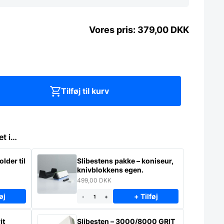
379,00
DKK
Tilføj til kurv
et i…
lder til
Slibestens pakke – koniseur,
knivblokkens egen.
499,00
DKK
øj
+ Tilføj
-
+
it
Slibesten – 3000/8000 GRIT