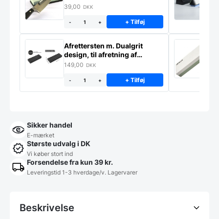
39,00
4
DKK
+ Tilføj
-
+
Afrettersten m. Dualgrit
S
design, til afretning af
–
slibesten
149,00
3
DKK
+ Tilføj
-
+
Sikker handel
E-mærket
Største udvalg i DK
Vi køber stort ind
Forsendelse fra kun 39 kr.
Leveringstid 1-3 hverdage/v. Lagervarer
Beskrivelse