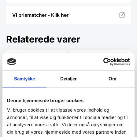
Vi prismatcher - Klik her
Relaterede varer
Samtykke
Detaljer
Om
Denne hjemmeside bruger cookies
Alfi Kugle Termokande
Alfi Skyline Termokande 1
0,94 liter Frost desert
liter Rød
Vi bruger cookies til at tilpasse vores indhold og
grey
Den klassiske kuglekande er
Alfi Skyline kombinerer cool stil
annoncer, til at vise dig funktioner til sociale medier og til
designet af Ole Palsby i 1985,
med høj funktionalitet i
der navngav den…
køkkenet og på…
at analysere vores trafik. Vi deler også oplysninger om
din brug af vores hjemmeside med vores partnere inden
349,95
799,95
DKK
DKK