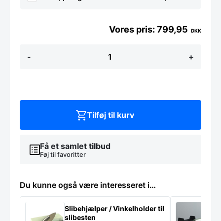
799,95
DKK
Alfi
-
+
Skyline
Termokande
1
liter
Hvid
lak
antal
Tilføj til kurv
Få et samlet tilbud
Føj til favoritter
Du kunne også være interesseret i…
Slibehjælper / Vinkelholder til
Sl
slibesten
k