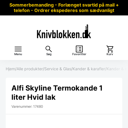
Sommerbemanding - Forlænget svartid på mail +
telefon - Ordrer ekspederes som sædvanligt
Menu
Søg
Favoritter
Kurv
Hjem
/
Alle produkter
/
Service & Glas
/
Kander & karafler
/
Kander & k
Alfi Skyline Termokande 1
liter Hvid lak
Varenummer: 17480