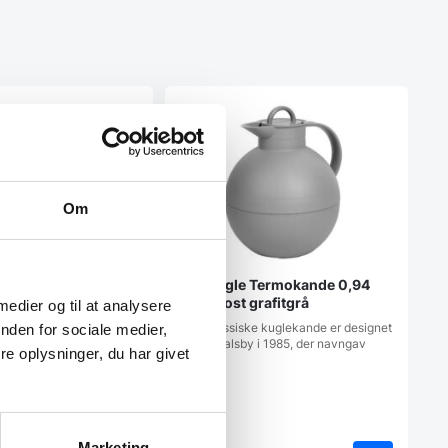
Om
Alfi Kugle Termokande 0,94
liter Frost grafitgrå
 medier og til at analysere
Den klassiske kuglekande er designet
nden for sociale medier,
 Termokande med
af Ole Palsby i 1985, der navngav
e oplysninger, du har givet
 – sort
den…
ermokande med
flere farver Ø: 140 x H:
Marketing