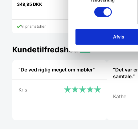
Den
749,00
DKK
349,95
DKK
oprindelig
529,00
DKK
Den
pris
aktuelle
var:
pris
749,00 DK
Vi prismatcher
Vi prismatcher
er:
529,00 DKK.
Afvis
Kundetilfredshed
“De ved rigtig meget om møbler”
“Det var e
samtale.”
Kris
Käthe