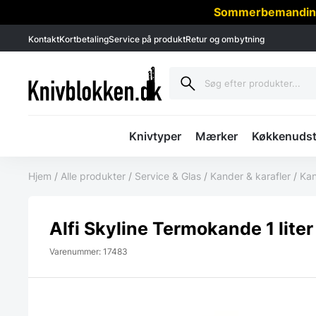
Sommerbemanding -
Kontakt
Kortbetaling
Service på produkt
Retur og ombytning
Knivtyper
Mærker
Køkkenudst
Hjem
/
Alle produkter
/
Service & Glas
/
Kander & karafler
/
Kan
Alfi Skyline Termokande 1 lite
Varenummer: 17483