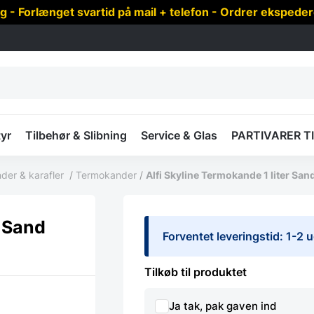
 Forlænget svartid på mail + telefon - Ordrer ekspede
yr
Tilbehør & Slibning
Service & Glas
PARTIVARER T
der & karafler
/
Termokander
/
Alfi Skyline Termokande 1 liter San
r Sand
Forventet leveringstid: 1-2 
Tilkøb til produktet
Ja tak, pak gaven ind