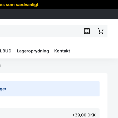
res som sædvanligt
ILBUD
Lageroprydning
Kontakt
d
uger
+39,00 DKK