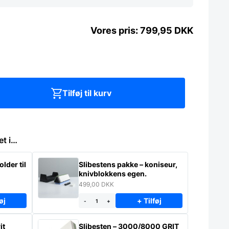
799,95
DKK
Tilføj til kurv
et i…
lder til
Slibestens pakke – koniseur,
knivblokkens egen.
499,00
DKK
øj
+ Tilføj
-
+
it
Slibesten – 3000/8000 GRIT