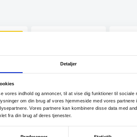
SPAR 29%
Detaljer
ookies
e 14 x 17,7
Alfi Eco Termokande 1 liter Sort
rkromet
se vores indhold og annoncer, til at vise dig funktioner til sociale
Alfi Eco kombinerer cool stil med høj
funktionalitet i køkkenet og på…
s trends med
oplysninger om din brug af vores hjemmeside med vores partnere i
Hendi 1 l.
tiske design.…
ysepartnere. Vores partnere kan kombinere disse data med andr
glasindsats
et fra din brug af deres tjenester.
Hendi 1 l. T
glasindsats - 
268 mm
Præferencer
Statistik