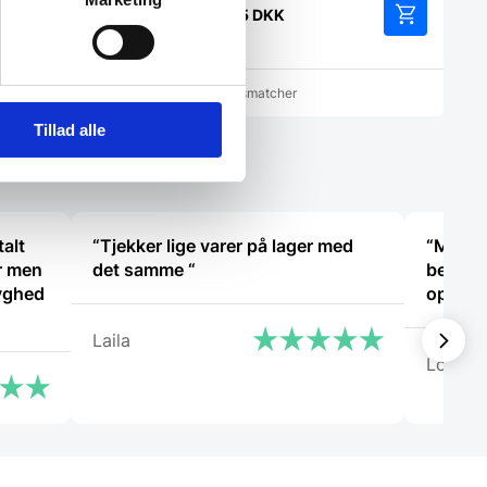
K
349,95
DKK
cher
Vi prismatcher
Tillad alle
talt
“Tjekker lige varer på lager med
“Meget 
r men
det samme “
betjeni
yghed
oplevel
Laila
Lone