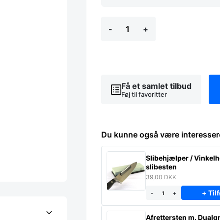
Alfi
-
+
Skyline
Termokande
1
liter
Sand
antal
Få et samlet tilbud
Føj til favoritter
Du kunne også være interesser
Slibehjælper / Vinkelho
slibesten
39,00
DKK
+ Tilf
-
+
Afrettersten m. Dualgr