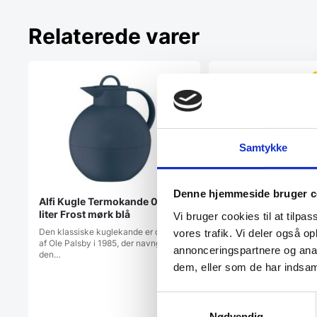
Relaterede varer
Samtykke
Denne hjemmeside bruger c
Alfi Kugle Termokande 0,94
Alfi Signo Termokand
liter Frost mørk blå
x 23,4 cm 1 liter Fo
Vi bruger cookies til at tilpas
Den klassiske kuglekande er designet
Alfi Signo matcher tiden
vores trafik. Vi deler også 
af Ole Palsby i 1985, der navngav
sit stilrene og minimalis
annonceringspartnere og anal
den…
dem, eller som de har indsaml
Samtykkevalg
Nødvendig