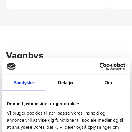
Vagnbys
Vagnbys – dansk kvalitet og
håndværk i køkkenknive
Samtykke
Detaljer
Om
Vagnbys har etableret sig som en anerkendt
Denne hjemmeside bruger cookies
producent af køkkenknive, der kombinerer
traditionelt dansk håndværk med moderne design og
Vi bruger cookies til at tilpasse vores indhold og
funktionalitet. På knivblokken.dk finder du et bredt
annoncer, til at vise dig funktioner til sociale medier og til
udvalg af Vagnbys knive, som er kendt for deres
at analysere vores trafik. Vi deler også oplysninger om