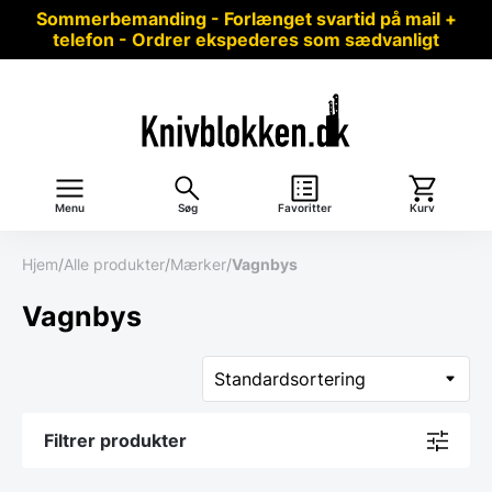
Sommerbemanding - Forlænget svartid på mail +
telefon - Ordrer ekspederes som sædvanligt
Menu
Søg
Favoritter
Kurv
Hjem
/
Alle produkter
/
Mærker
/
Vagnbys
Vagnbys
Filtrer produkter