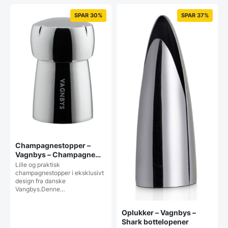
SPAR 30%
SPAR 37%
Champagnestopper –
Vagnbys – Champagne
stopper
Lille og praktisk
champagnestopper i eksklusivt
design fra danske
Vangbys.Denne…
Oplukker – Vagnbys –
Shark bottelopener