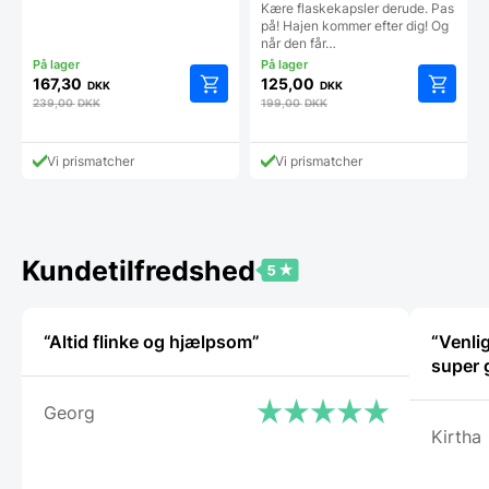
Kære flaskekapsler derude. Pas
på! Hajen kommer efter dig! Og
når den får…
167,30
125,00
DKK
DKK
239,00
DKK
199,00
DKK
Vi prismatcher
Vi prismatcher
Kundetilfredshed
“Altid flinke og hjælpsom”
“Venli
Georg
Kirtha