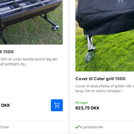
ll 1500
 1500 er vores bedste bud til dig der
egt pattegris og…
Cover til Cater grill 1500
Cover til beskyttelse af grillen når 
brug. Der er velcro stropper…
0
DKK
623,75
DKK
atcher
Vi prismatcher