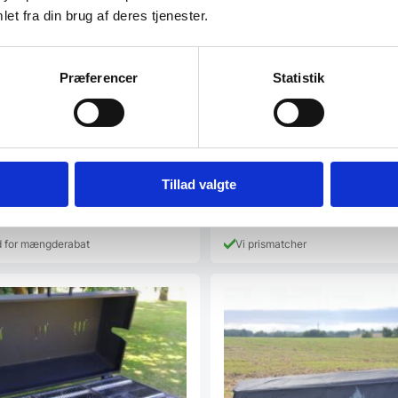
et fra din brug af deres tjenester.
Præferencer
Statistik
Børste til pizzaovn, Hendi
Ovnbørste til pizzaovne fra Hendi
Materiale: Kobberbørste med…
10
DKK
Tillad valgte
271,00
DKK
d for mængderabat
Vi prismatcher