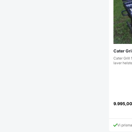
Cater Gri
Cater Grill
laver helst
9.995,0
Vi prism