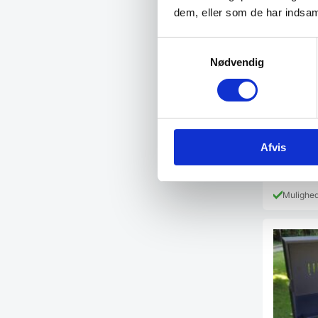
dem, eller som de har indsaml
Samtykkevalg
Nødvendig
Fra
116,
Afvis
129,00
DKK
Mulighe