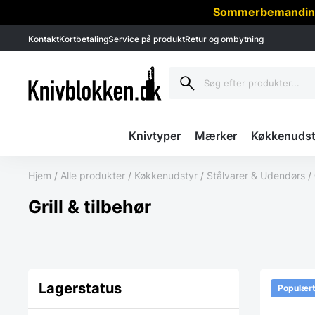
Sommerbemanding -
Kontakt
Kortbetaling
Service på produkt
Retur og ombytning
Knivtyper
Mærker
Køkkenudst
Hjem
/
Alle produkter
/
Køkkenudstyr
/
Stålvarer & Udendørs
/
Grill & tilbehør
Lagerstatus
Populær