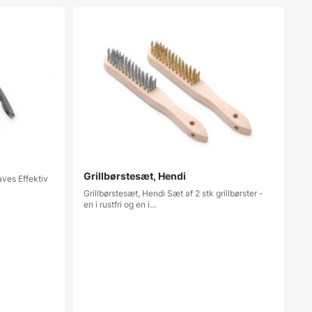
Grillbørstesæt, Hendi
haves Effektiv
Grillbørstesæt, Hendi Sæt af 2 stk grillbørster -
en i rustfri og en i…