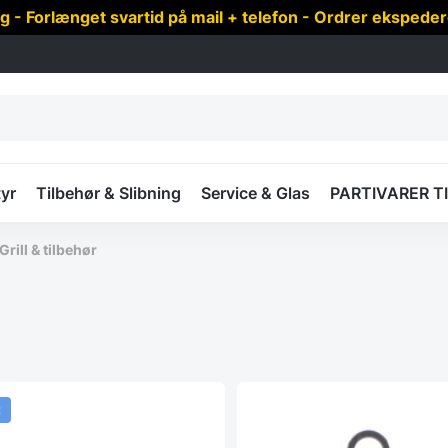
 Forlænget svartid på mail + telefon - Ordrer ekspede
yr
Tilbehør & Slibning
Service & Glas
PARTIVARER T
Grill & tilbehør
t