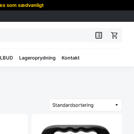
res som sædvanligt
ILBUD
Lageroprydning
Kontakt