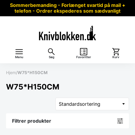
Sommerbemanding - Forlænget svartid på mail +
telefon - Ordrer ekspederes som sædvanligt
Menu
Søg
Favoritter
Kurv
Hjem
/
W75*H150CM
W75*H150CM
Filtrer produkter