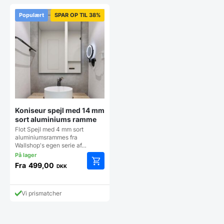
Populært
SPAR OP TIL 38%
Koniseur spejl med 14 mm
sort aluminiums ramme
Flot Spejl med 4 mm sort
aluminiumsrammes fra
Wallshop's egen serie af…
Fra
499,00
DKK
Dette
vare
har
Vi prismatcher
flere
varianter.
Mulighederne