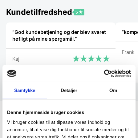
kan
vælges
Kundetilfredshed
på
varesiden
“God kundebetjening og der blev svaret
“kompe
høfligt på mine spørgsmål.”
Frank
Kaj
Samtykke
Detaljer
Om
Denne hjemmeside bruger cookies
Vi bruger cookies til at tilpasse vores indhold og
Få de bedste tilbud først!
annoncer, til at vise dig funktioner til sociale medier og til
at analysere vores trafik. Vi deler også oplysninger om