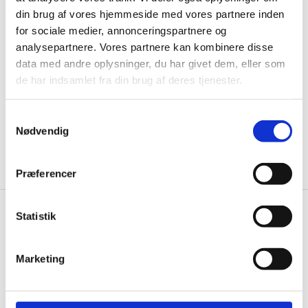
Husk at tilmelde dig vores nyhedsbrev og vær først
din brug af vores hjemmeside med vores partnere inden
til de bedste tilbud. Og bare rolig, vi spammer dig
for sociale medier, annonceringspartnere og
ikke, men sender kun relevante tilbud og
analysepartnere. Vores partnere kan kombinere disse
informationer til dig.
data med andre oplysninger, du har givet dem, eller som
de har indsamlet fra din brug af deres tjenester.
Samtykkevalg
Ja tak, tilmeld mig
Nødvendig
Præferencer
Statistik
Knivblokken.dk
Gastrobutikken ApS
Marketing
Rømersvej 33
7430 Ikast
CVR: 38952986