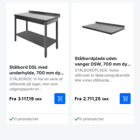
Stålbordplade uden
vanger DSW, 700 mm dyb
Stålbord DSL med
i mange længder
STÅLBORDPLADE: Vores
underhylde, 700 mm dyb i
stålvarer er fødevaregodkendte.
mange længder
STÅLBORDE: Vi har en serie af
Alle vores stålborde…
stålborde på lager, men som
udgangspunkt er…
Fra
3.117,19
Fra
2.711,25
DKK
DKK
Dette
Dette
vare
vare
har
har
Vi prismatcher
Vi prismatcher
flere
flere
varianter.
varianter
Mulighederne
Mulighe