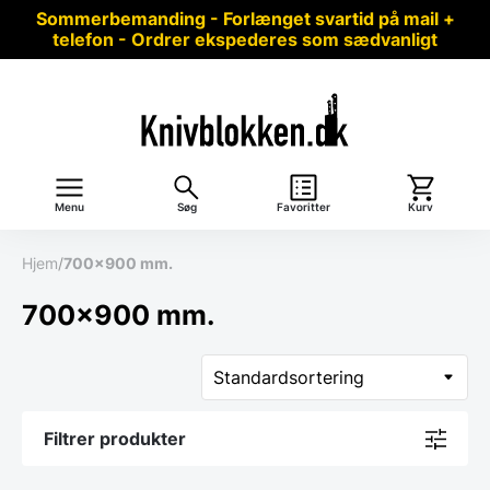
Sommerbemanding - Forlænget svartid på mail +
telefon - Ordrer ekspederes som sædvanligt
Menu
Søg
Favoritter
Kurv
Hjem
/
700x900 mm.
700x900 mm.
Filtrer produkter