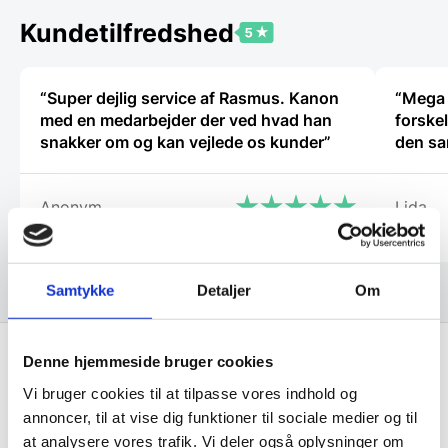
kan
kan
vælges
vælges
Kundetilfredshed
på
på
varesiden
vareside
“Super dejlig service af Rasmus. Kanon
“Mega 
med en medarbejder der ved hvad han
forske
snakker om og kan vejlede os kunder”
den sa
Anonym
Lida
Samtykke
Detaljer
Om
Denne hjemmeside bruger cookies
Få de bedste tilbud først!
Vi bruger cookies til at tilpasse vores indhold og
annoncer, til at vise dig funktioner til sociale medier og til
at analysere vores trafik. Vi deler også oplysninger om