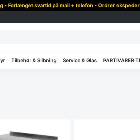
 Forlænget svartid på mail + telefon - Ordrer ekspede
yr
Tilbehør & Slibning
Service & Glas
PARTIVARER T