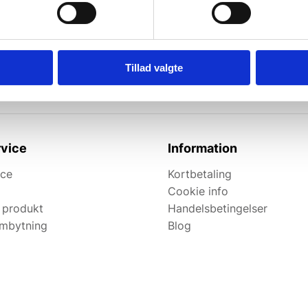
l de bedste tilbud.
elevante tilbud og
Tillad valgte
vice
Information
ice
Kortbetaling
Cookie info
 produkt
Handelsbetingelser
ombytning
Blog