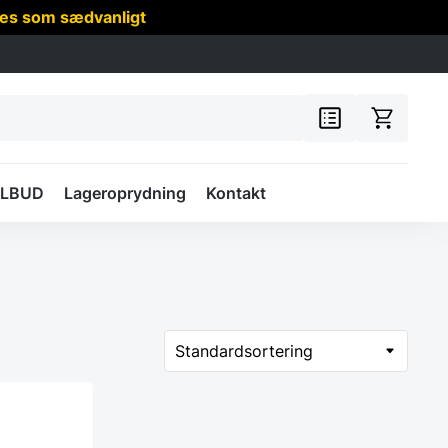
res som sædvanligt
ILBUD
Lageroprydning
Kontakt