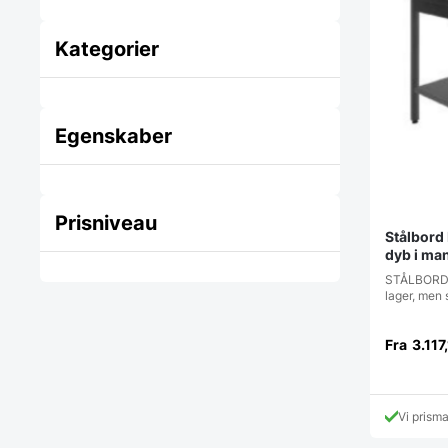
Kategorier
Egenskaber
Prisniveau
Stålbord
dyb i ma
STÅLBORDE:
lager, men
Fra
3.117
Vi prism