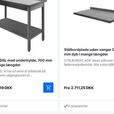
Stålbordplade uden vanger
mm dyb i mange længder
 DSL med underhylde, 700 mm
STÅLBORDPLADE: Vores stålvarer 
nge længder
fødevaregodkendte. Alle vores stå
 Vi har en serie af stålborde på
 som udgangspunkt er…
,19
DKK
Fra
2.711,25
DKK
Dette
vare
har
atcher
Vi prismatcher
flere
varianter.