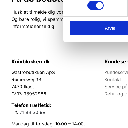
Husk at tilmelde dig vores nyhedsbrev og vær først ti
Og bare rolig, vi spammer dig ikke, men sender kun r
informationer til dig.
Afvis
Knivblokken.dk
Kundeser
Gastrobutikken ApS
Kundeserv
Rømersvej 33
Kontakt
7430 Ikast
Service på
CVR: 38952986
Retur og 
Telefon træffetid:
Tlf.
71 99 30 98
Mandag til torsdag: 10:00 – 14:00.