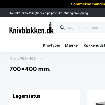
Sommerbemanding -
Kontakt
Kortbetaling
Service på produkt
Retur og ombytning
Knivtyper
Mærker
Køkkenudst
Hjem
/
700x400 mm.
700x400 mm.
Lagerstatus