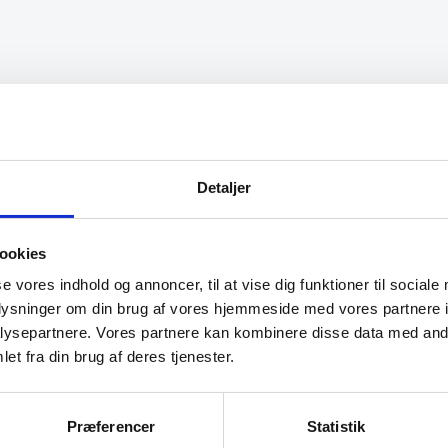
Mulighederne
kan
vælges
på
varesiden
jælpsomme og
“Det var en meget behagelig
e”
samtale.”
Detaljer
Käthe
ookies
se vores indhold og annoncer, til at vise dig funktioner til sociale
oplysninger om din brug af vores hjemmeside med vores partnere i
ysepartnere. Vores partnere kan kombinere disse data med andr
et fra din brug af deres tjenester.
Præferencer
Statistik