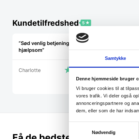
Kundetilfredshed
“Sød venlig betjening. Meget
“Yderst h
hjælpsom”
vejledend
Samtykke
Charlotte
Michael
Denne hjemmeside bruger c
Vi bruger cookies til at tilpas
vores trafik. Vi deler også 
annonceringspartnere og anal
dem, eller som de har indsaml
Samtykkevalg
Nødvendig
Få de bedste tilbud først!