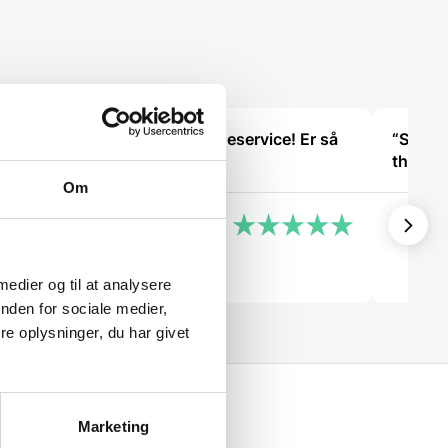
Mulighederne
kan
vælges
på
varesiden
“Virkelig god kundeservice! Er så
“She wa
tilfreds “
Om
Cristine
Christ
 medier og til at analysere
nden for sociale medier,
e oplysninger, du har givet
Marketing