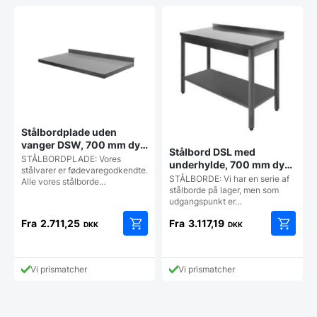
Stålbordplade uden
vanger DSW, 700 mm dyb
Stålbord DSL med
i mange længder
STÅLBORDPLADE: Vores
underhylde, 700 mm dyb i
stålvarer er fødevaregodkendte.
mange længder
STÅLBORDE: Vi har en serie af
Alle vores stålborde…
stålborde på lager, men som
udgangspunkt er…
Fra
2.711,25
Fra
3.117,19
DKK
DKK
Dette
Dette
vare
vare
har
har
Vi prismatcher
Vi prismatcher
flere
flere
varianter.
varianter
Mulighederne
Mulighe