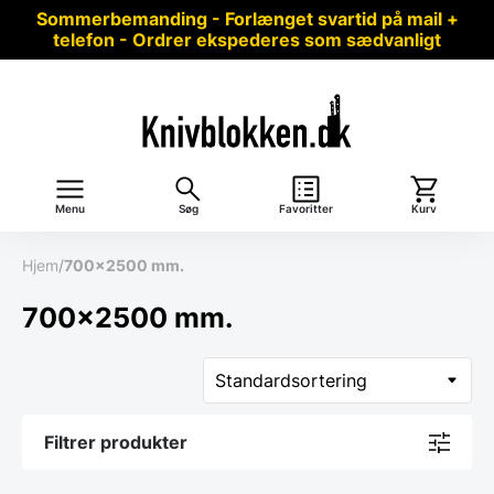
Sommerbemanding - Forlænget svartid på mail +
telefon - Ordrer ekspederes som sædvanligt
Menu
Søg
Favoritter
Kurv
Hjem
/
700x2500 mm.
700x2500 mm.
Filtrer produkter