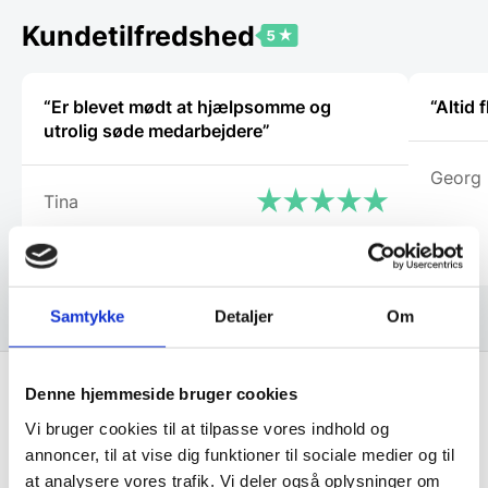
kan
kan
vælges
vælges
Kundetilfredshed
på
på
varesiden
vareside
“Er blevet mødt at hjælpsomme og
“Altid
utrolig søde medarbejdere”
Georg
Tina
Samtykke
Detaljer
Om
Denne hjemmeside bruger cookies
Få de bedste tilbud først!
Vi bruger cookies til at tilpasse vores indhold og
annoncer, til at vise dig funktioner til sociale medier og til
at analysere vores trafik. Vi deler også oplysninger om