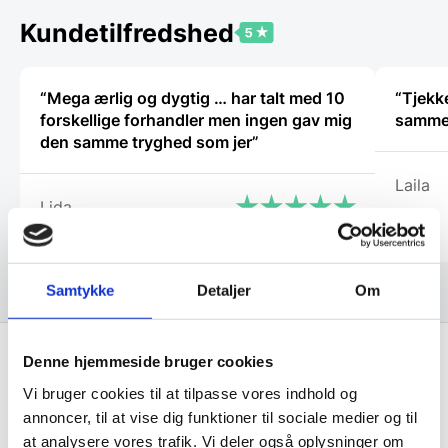
kan
kan
vælges
vælges
Kundetilfredshed
på
på
varesiden
vareside
“Mega ærlig og dygtig … har talt med 10
“Tjekke
forskellige forhandler men ingen gav mig
den samme tryghed som jer”
Laila
Lida
Samtykke
Detaljer
Om
Denne hjemmeside bruger cookies
Få de bedste tilbud først!
Vi bruger cookies til at tilpasse vores indhold og
annoncer, til at vise dig funktioner til sociale medier og til
at analysere vores trafik. Vi deler også oplysninger om