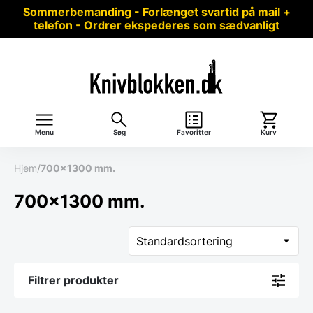
Sommerbemanding - Forlænget svartid på mail +
telefon - Ordrer ekspederes som sædvanligt
Menu
Søg
Favoritter
Kurv
Hjem
/
700x1300 mm.
700x1300 mm.
Filtrer produkter