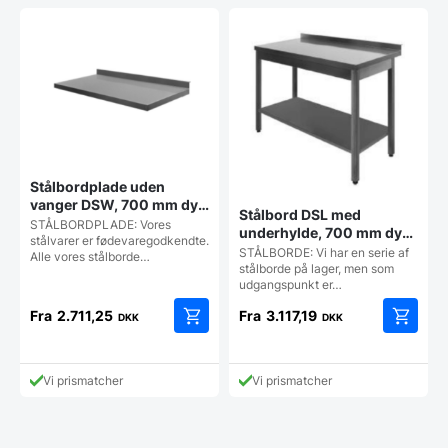
Stålbordplade uden
vanger DSW, 700 mm dyb
Stålbord DSL med
i mange længder
STÅLBORDPLADE: Vores
underhylde, 700 mm dyb i
stålvarer er fødevaregodkendte.
mange længder
STÅLBORDE: Vi har en serie af
Alle vores stålborde…
stålborde på lager, men som
udgangspunkt er…
Fra
2.711,25
Fra
3.117,19
DKK
DKK
Dette
Dette
vare
vare
har
har
Vi prismatcher
Vi prismatcher
flere
flere
varianter.
varianter
Mulighederne
Mulighe