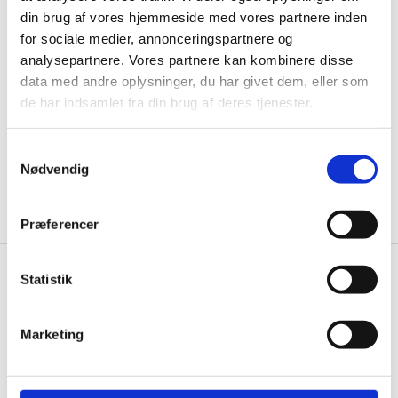
Husk at tilmelde dig vores nyhedsbrev og vær først
din brug af vores hjemmeside med vores partnere inden
til de bedste tilbud. Og bare rolig, vi spammer dig
for sociale medier, annonceringspartnere og
ikke, men sender kun relevante tilbud og
analysepartnere. Vores partnere kan kombinere disse
informationer til dig.
data med andre oplysninger, du har givet dem, eller som
de har indsamlet fra din brug af deres tjenester.
Samtykkevalg
Ja tak, tilmeld mig
Nødvendig
Præferencer
Statistik
Knivblokken.dk
Gastrobutikken ApS
Marketing
Rømersvej 33
7430 Ikast
CVR: 38952986