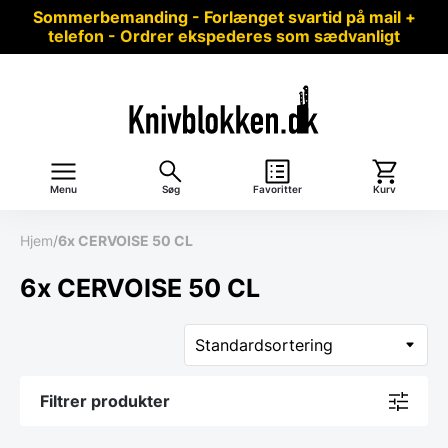
Sommerbemanding - Forlænget svartid på mail +
telefon - Ordrer ekspederes som sædvanligt
Menu
Søg
Favoritter
Kurv
Hjem
/
6x CERVOISE 50 CL
6x CERVOISE 50 CL
Filtrer produkter