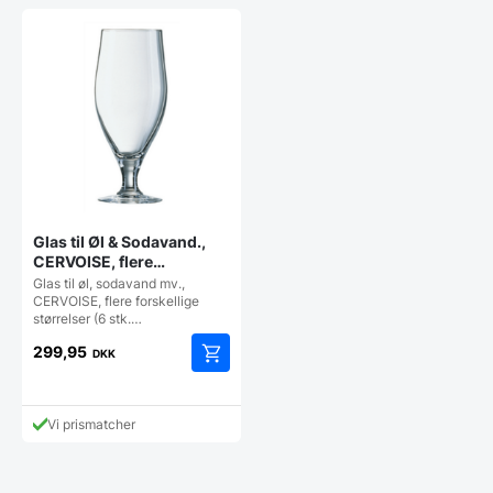
Glas til Øl & Sodavand.,
CERVOISE, flere
størrelser (6 stk.) (50 CL)
Glas til øl, sodavand mv.,
CERVOISE, flere forskellige
størrelser (6 stk.…
299,95
DKK
Vi prismatcher