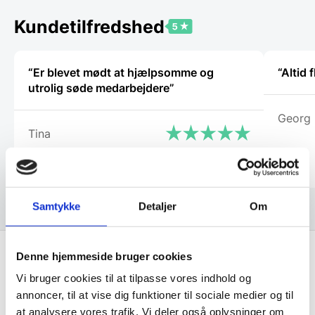
Kundetilfredshed
“Er blevet mødt at hjælpsomme og
“Altid
utrolig søde medarbejdere”
Georg
Tina
Samtykke
Detaljer
Om
Denne hjemmeside bruger cookies
Vi bruger cookies til at tilpasse vores indhold og
Få de bedste tilbud først!
annoncer, til at vise dig funktioner til sociale medier og til
at analysere vores trafik. Vi deler også oplysninger om