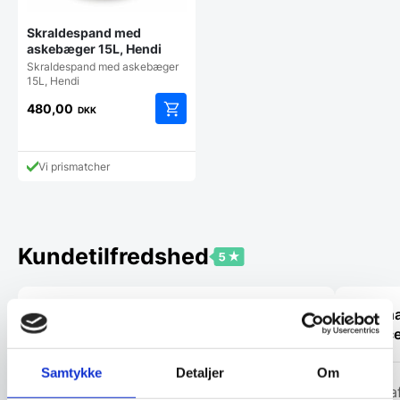
Skraldespand med
askebæger 15L, Hendi
Skraldespand med askebæger
15L, Hendi
480,00
DKK
Vi prismatcher
Kundetilfredshed
“Ekspert i hvidevarer “
“Jeg ha
service
Kris
Samtykke
Detaljer
Om
Golfca