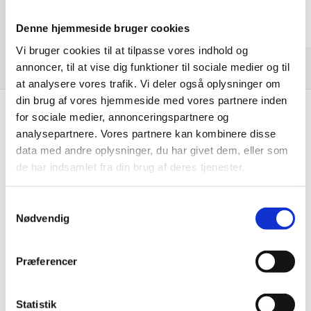
Denne hjemmeside bruger cookies
Vi bruger cookies til at tilpasse vores indhold og
annoncer, til at vise dig funktioner til sociale medier og til
at analysere vores trafik. Vi deler også oplysninger om
din brug af vores hjemmeside med vores partnere inden
for sociale medier, annonceringspartnere og
analysepartnere. Vores partnere kan kombinere disse
Få de bedste tilbud først!
data med andre oplysninger, du har givet dem, eller som
de har indsamlet fra din brug af deres tjenester.
Husk at tilmelde dig vores nyhedsbrev og vær først
til de bedste tilbud. Og bare rolig, vi spammer dig
Samtykkevalg
ikke, men sender kun relevante tilbud og
Nødvendig
informationer til dig.
Præferencer
Ja tak, tilmeld mig
Statistik