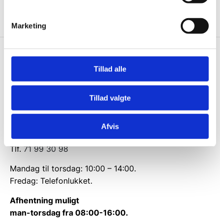
Marketing
Knivblokken.dk
Tillad alle
Gastrobutikken ApS
Rømersvej 33
Tillad valgte
7430 Ikast
CVR: 38952986
Afvis
Telefon træffetid:
Tlf.
71 99 30 98
Mandag til torsdag: 10:00 – 14:00.
Fredag: Telefonlukket.
Afhentning muligt
man-torsdag fra 08:00-16:00.