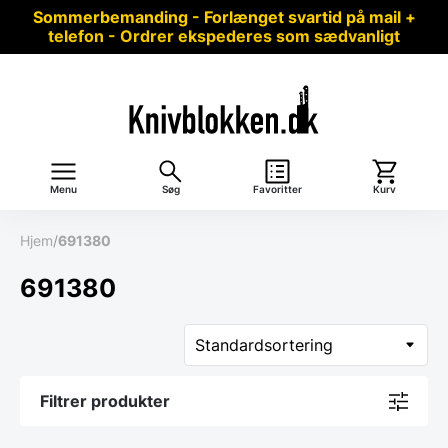
Sommerbemanding - Forlænget svartid på mail +
telefon - Ordrer ekspederes som sædvanligt
Menu
Søg
Favoritter
Kurv
Hjem
/
691380
691380
Filtrer produkter