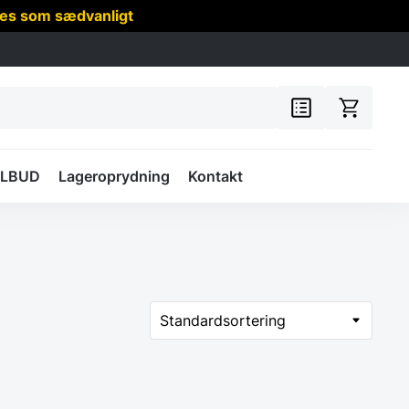
res som sædvanligt
ILBUD
Lageroprydning
Kontakt