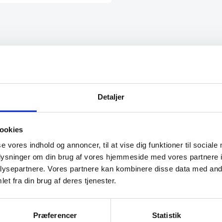
te folk”
“Altid søde, hjælpsomme og
kompetente !”
Detaljer
Læse antik & retro
ookies
se vores indhold og annoncer, til at vise dig funktioner til sociale
oplysninger om din brug af vores hjemmeside med vores partnere i
ysepartnere. Vores partnere kan kombinere disse data med andr
et fra din brug af deres tjenester.
Præferencer
Statistik