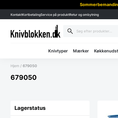
Sommerbemanding -
Kontakt
Kortbetaling
Service på produkt
Retur og ombytning
Knivtyper
Mærker
Køkkenudst
Hjem
/
679050
679050
Lagerstatus