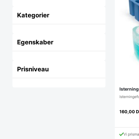
Kategorier
Egenskaber
Prisniveau
Isterning
Isterningef
160,00
D
Vi prism