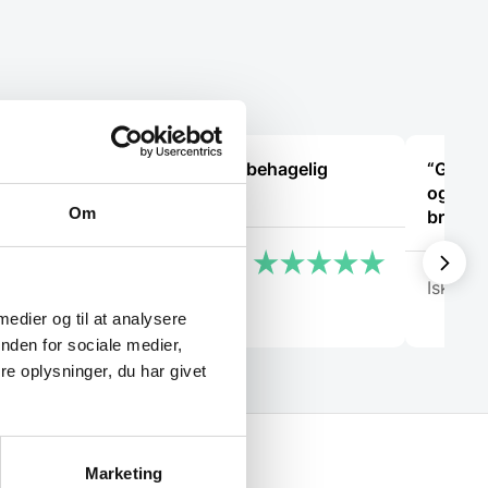
“Det var en meget behagelig
“Glade 
samtale.”
og for 
Om
bravør
Käthe
Isken
 medier og til at analysere
nden for sociale medier,
e oplysninger, du har givet
Marketing