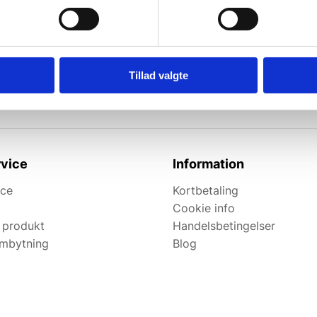
l de bedste tilbud.
elevante tilbud og
Tillad valgte
vice
Information
ice
Kortbetaling
Cookie info
 produkt
Handelsbetingelser
ombytning
Blog