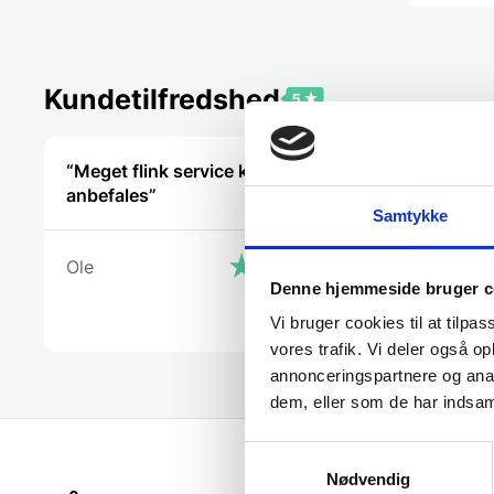
Kundetilfredshed
“Meget flink service kan varmt
“kompeten
anbefales”
Samtykke
Frank
Ole
Denne hjemmeside bruger c
Vi bruger cookies til at tilpas
vores trafik. Vi deler også 
annonceringspartnere og anal
dem, eller som de har indsaml
Samtykkevalg
Nødvendig