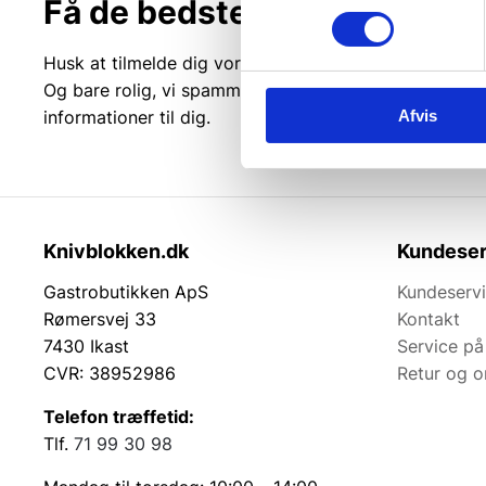
Få de bedste tilbud først!
Husk at tilmelde dig vores nyhedsbrev og vær først ti
Og bare rolig, vi spammer dig ikke, men sender kun r
informationer til dig.
Afvis
Knivblokken.dk
Kundeser
Gastrobutikken ApS
Kundeserv
Rømersvej 33
Kontakt
7430 Ikast
Service på
CVR: 38952986
Retur og 
Telefon træffetid:
Tlf.
71 99 30 98