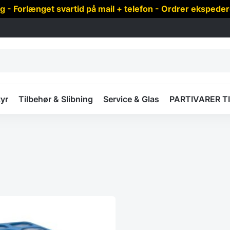
 Forlænget svartid på mail + telefon - Ordrer ekspede
yr
Tilbehør & Slibning
Service & Glas
PARTIVARER T