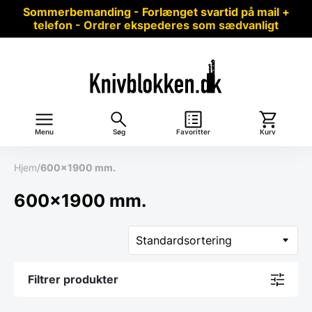
Sommerbemanding - Forlænget svartid på mail +
telefon - Ordrer ekspederes som sædvanligt
Menu
Søg
Favoritter
Kurv
Hjem
/
600x1900 mm.
600x1900 mm.
Filtrer produkter