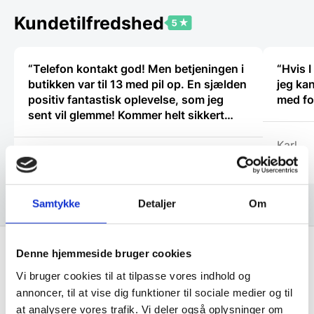
kan
vælges
Kundetilfredshed
på
varesiden
“Telefon kontakt god! Men betjeningen i
“Hvis I
butikken var til 13 med pil op. En sjælden
jeg kan
positiv fantastisk oplevelse, som jeg
med fo
sent vil glemme! Kommer helt sikkert
igen.”
Karl
Svend
Samtykke
Detaljer
Om
Denne hjemmeside bruger cookies
Få de bedste tilbud først!
Vi bruger cookies til at tilpasse vores indhold og
annoncer, til at vise dig funktioner til sociale medier og til
at analysere vores trafik. Vi deler også oplysninger om