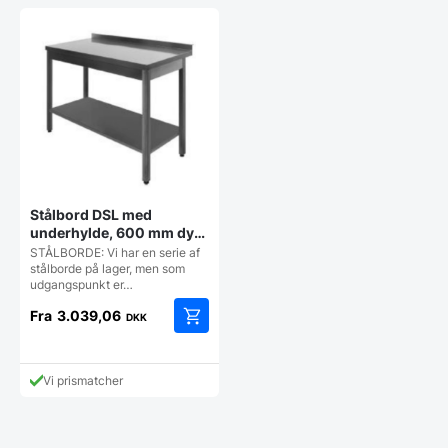
Stålbord DSL med
underhylde, 600 mm dyb
i mange længder
STÅLBORDE: Vi har en serie af
stålborde på lager, men som
udgangspunkt er…
Fra
3.039,06
DKK
Dette
vare
har
Vi prismatcher
flere
varianter.
Mulighederne