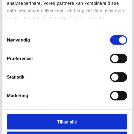
analysepartnere. Vores partnere kan kombinere disse
data med andre oplysninger, du har givet dem, eller som
de har indsamlet fra din brug af deres tjenester.
Ja tak, tilmeld mig
Samtykkevalg
Nødvendig
Præferencer
Knivblokken.dk
Gastrobutikken ApS
Statistik
Rømersvej 33
7430 Ikast
Marketing
CVR: 38952986
Telefon træffetid:
Tlf.
71 99 30 98
Tillad alle
Mandag til torsdag: 10:00 – 14:00.