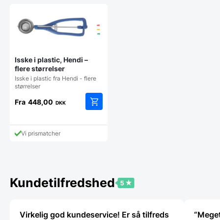
Isske i plastic, Hendi –
flere størrelser
Isske i plastic fra Hendi - flere
størrelser
Fra
448,00
DKK
Dette
vare
har
Vi prismatcher
flere
varianter.
Mulighederne
kan
vælges
Kundetilfredshed
på
varesiden
Virkelig god kundeservice! Er så tilfreds
“Meget