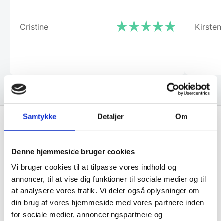
Cristine
Kirsten
Samtykke
Detaljer
Om
Få de bedste tilbud først!
Denne hjemmeside bruger cookies
Vi bruger cookies til at tilpasse vores indhold og
Husk at tilmelde dig vores nyhedsbrev og vær først
annoncer, til at vise dig funktioner til sociale medier og til
til de bedste tilbud. Og bare rolig, vi spammer dig
at analysere vores trafik. Vi deler også oplysninger om
ikke, men sender kun relevante tilbud og
din brug af vores hjemmeside med vores partnere inden
informationer til dig.
for sociale medier, annonceringspartnere og