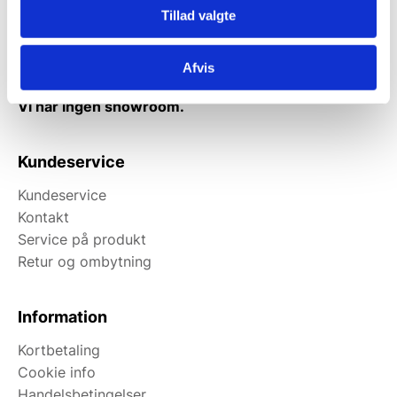
Fredag: Telefonlukket.
Tillad valgte
Afhentning muligt
man-torsdag fra 08:00-16:00.
Afvis
Fredag 08:00-13.00
Vi har ingen showroom.
Kundeservice
Kundeservice
Kontakt
Service på produkt
Retur og ombytning
Information
Kortbetaling
Cookie info
Handelsbetingelser