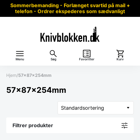
Sommerbemanding - Forlænget svartid på mail +
telefon - Ordrer ekspederes som sædvanligt
Menu
Søg
Favoritter
Kurv
Hjem
/
57x87x254mm
57x87x254mm
Filtrer produkter