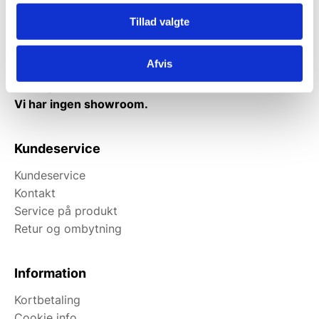
Mandag til torsdag: 10:00 – 14:00.
Fredag: Telefonlukket.
Tillad valgte
Afhentning muligt
Afvis
man-torsdag fra 08:00-16:00.
Fredag 08:00-13.00
Vi har ingen showroom.
Kundeservice
Kundeservice
Kontakt
Service på produkt
Retur og ombytning
Information
Kortbetaling
Cookie info