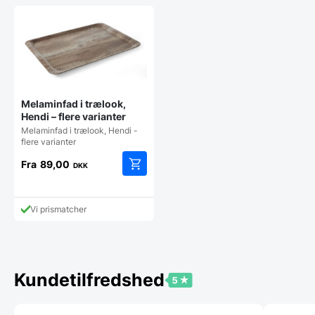
Melaminfad i trælook,
Hendi – flere varianter
Melaminfad i trælook, Hendi -
flere varianter
Fra
89,00
DKK
Dette
vare
har
Vi prismatcher
flere
varianter.
Mulighederne
kan
vælges
Kundetilfredshed
på
varesiden