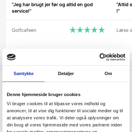
“Jeg har brugt jer før og altid en god
“Altid
service!”
!”
Golfcafeen
Læse a
Samtykke
Detaljer
Om
Få de bedste tilbud først!
Denne hjemmeside bruger cookies
Vi bruger cookies til at tilpasse vores indhold og
Husk at tilmelde dig vores nyhedsbrev og vær først
annoncer, til at vise dig funktioner til sociale medier og til
til de bedste tilbud. Og bare rolig, vi spammer dig
at analysere vores trafik. Vi deler også oplysninger om
ikke, men sender kun relevante tilbud og
din brug af vores hjemmeside med vores partnere inden
informationer til dig.
for sociale medier, annonceringspartnere og