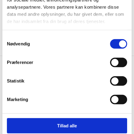
analysepartnere. Vores partnere kan kombinere disse
data med andre oplysninger, du har givet dem, eller som
de har indsamlet fra din brug af deres tjenester.
Ja tak, tilmeld mig
Samtykkevalg
Nødvendig
Præferencer
Knivblokken.dk
Statistik
Gastrobutikken ApS
Rømersvej 33
7430 Ikast
Marketing
CVR: 38952986
Telefon træffetid:
Tlf.
71 99 30 98
Tillad alle