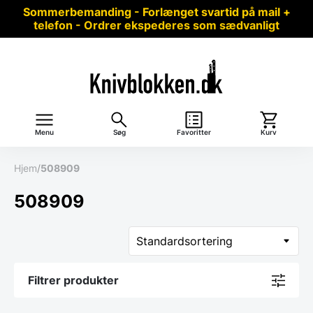
Sommerbemanding - Forlænget svartid på mail +
telefon - Ordrer ekspederes som sædvanligt
Menu
Søg
Favoritter
Kurv
Hjem
/
508909
508909
Filtrer produkter