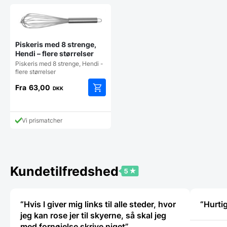
Piskeris med 8 strenge,
Hendi – flere størrelser
Piskeris med 8 strenge, Hendi -
flere størrelser
Fra
63,00
DKK
Dette
vare
har
Vi prismatcher
flere
varianter.
Mulighederne
kan
vælges
Kundetilfredshed
på
varesiden
“Hvis I giver mig links til alle steder, hvor
“Hurti
jeg kan rose jer til skyerne, så skal jeg
med fornøjelse skrive niget”