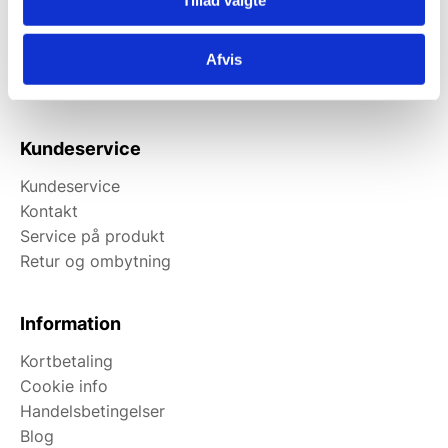
Tillad valgte
Afhentning muligt
man-torsdag fra 08:00-16:00.
Afvis
Fredag 08:00-13.00
Vi har ingen showroom.
Kundeservice
Kundeservice
Kontakt
Service på produkt
Retur og ombytning
Information
Kortbetaling
Cookie info
Handelsbetingelser
Blog