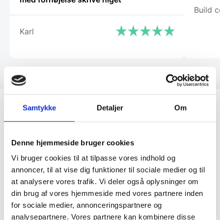
Build c
Karl
Samtykke
Detaljer
Om
Få de bedste tilbud først!
Denne hjemmeside bruger cookies
Husk at tilmelde dig vores nyhedsbrev og vær først
Vi bruger cookies til at tilpasse vores indhold og
til de bedste tilbud. Og bare rolig, vi spammer dig
annoncer, til at vise dig funktioner til sociale medier og til
ikke, men sender kun relevante tilbud og
at analysere vores trafik. Vi deler også oplysninger om
informationer til dig.
din brug af vores hjemmeside med vores partnere inden
for sociale medier, annonceringspartnere og
analysepartnere. Vores partnere kan kombinere disse