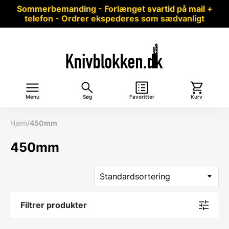
Sommerbemanding - Forlænget svartid på mail +
telefon - Ordrer ekspederes som sædvanligt
Menu
Søg
Favoritter
Kurv
Hjem
/
450mm
450mm
Filtrer produkter