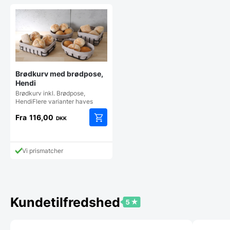
Brødkurv med brødpose,
Hendi
Brødkurv inkl. Brødpose,
HendiFlere varianter haves
Fra
116,00
DKK
Dette
vare
har
Vi prismatcher
flere
varianter.
Mulighederne
kan
vælges
Kundetilfredshed
på
varesiden