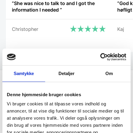
“She was nice to talk to and I got the
“God k
information I needed “
høflig
Christopher
Kaj
Samtykke
Detaljer
Om
Få de bedste tilbud først!
Denne hjemmeside bruger cookies
Vi bruger cookies til at tilpasse vores indhold og
Husk at tilmelde dig vores nyhedsbrev og vær først
annoncer, til at vise dig funktioner til sociale medier og til
til de bedste tilbud. Og bare rolig, vi spammer dig
at analysere vores trafik. Vi deler også oplysninger om
ikke, men sender kun relevante tilbud og
din brug af vores hjemmeside med vores partnere inden
informationer til dig.
for sociale medier, annonceringspartnere og