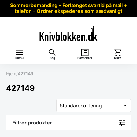
Sommerbemanding - Forlænget svartid på mail +
telefon - Ordrer ekspederes som sædvanligt
Menu
Søg
Favoritter
Kurv
Hjem
/
427149
427149
Filtrer produkter