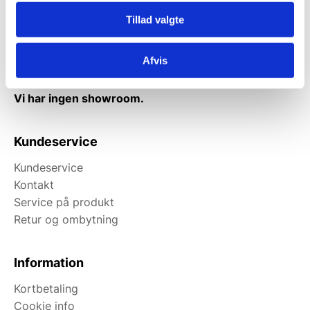
Mandag til torsdag: 10:00 – 14:00.
Fredag: Telefonlukket.
Tillad valgte
Afhentning muligt
Afvis
man-torsdag fra 08:00-16:00.
Fredag 08:00-13.00
Vi har ingen showroom.
Kundeservice
Kundeservice
Kontakt
Service på produkt
Retur og ombytning
Information
Kortbetaling
Cookie info