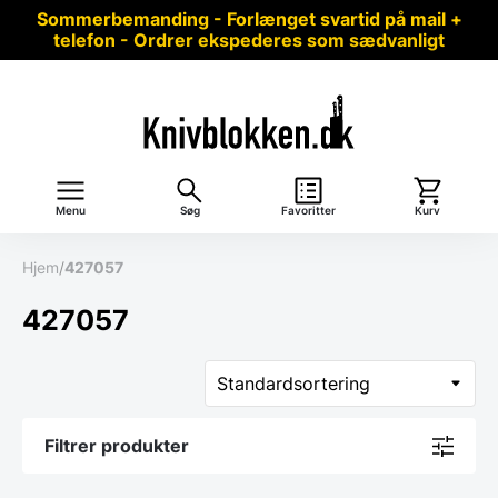
Sommerbemanding - Forlænget svartid på mail +
telefon - Ordrer ekspederes som sædvanligt
Menu
Søg
Favoritter
Kurv
Hjem
/
427057
427057
Filtrer produkter