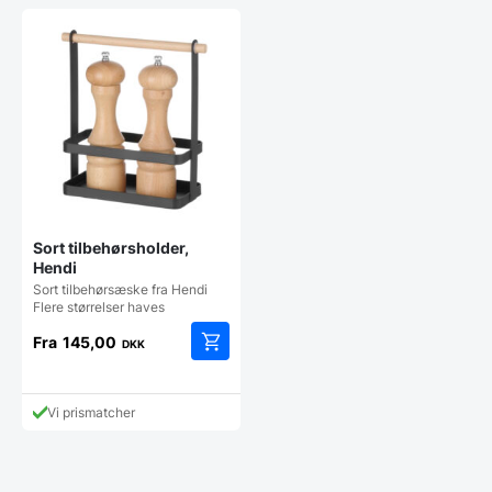
Sort tilbehørsholder,
Hendi
Sort tilbehørsæske fra Hendi
Flere størrelser haves
Fra
145,00
DKK
Dette
vare
har
Vi prismatcher
flere
varianter.
Mulighederne
kan