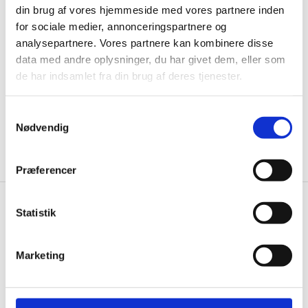
din brug af vores hjemmeside med vores partnere inden
til de bedste tilbud. Og bare rolig, vi spammer dig
for sociale medier, annonceringspartnere og
ikke, men sender kun relevante tilbud og
analysepartnere. Vores partnere kan kombinere disse
informationer til dig.
data med andre oplysninger, du har givet dem, eller som
de har indsamlet fra din brug af deres tjenester.
Samtykkevalg
Ja tak, tilmeld mig
Nødvendig
Præferencer
Statistik
Knivblokken.dk
Gastrobutikken ApS
Marketing
Rømersvej 33
7430 Ikast
CVR: 38952986