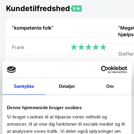
vælges
Kundetilfredshed
på
varesiden
“kompetente folk”
“Meget 
hjælps
Frank
Steffe
Samtykke
Detaljer
Om
Denne hjemmeside bruger cookies
Få de bedste tilbud først!
Vi bruger cookies til at tilpasse vores indhold og
annoncer, til at vise dig funktioner til sociale medier og til
at analysere vores trafik. Vi deler også oplysninger om
Husk at tilmelde dig vores nyhedsbrev og vær først