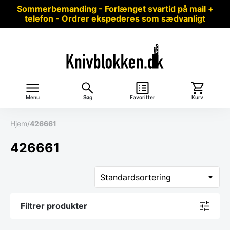
Sommerbemanding - Forlænget svartid på mail +
telefon - Ordrer ekspederes som sædvanligt
Menu
Søg
Favoritter
Kurv
Hjem
/
426661
426661
Filtrer produkter