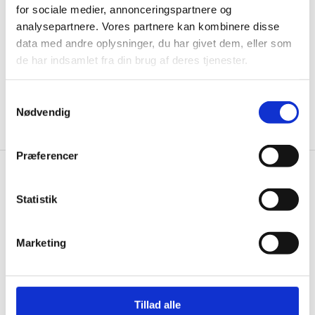
for sociale medier, annonceringspartnere og
informationer til dig.
analysepartnere. Vores partnere kan kombinere disse
data med andre oplysninger, du har givet dem, eller som
de har indsamlet fra din brug af deres tjenester.
Ja tak, tilmeld mig
Samtykkevalg
Nødvendig
Præferencer
Knivblokken.dk
Statistik
Gastrobutikken ApS
Rømersvej 33
Marketing
7430 Ikast
CVR: 38952986
Telefon træffetid:
Tillad alle
Tlf.
71 99 30 98