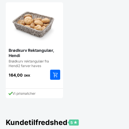
Brødkurv Rektangulær,
Hendi
Brødkurv rektangulær fra
Hendi2 farver haves
164,00
DKK
Dette
vare
har
Vi prismatcher
flere
varianter.
Mulighederne
kan
vælges
Kundetilfredshed
på
varesiden