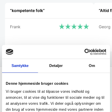
“kompetente folk”
“Altid
Frank
Georg
Samtykke
Detaljer
Om
Denne hjemmeside bruger cookies
Få de bedste tilbud først!
Vi bruger cookies til at tilpasse vores indhold og
annoncer, til at vise dig funktioner til sociale medier og til
Husk at tilmelde dig vores nyhedsbrev og vær først
at analysere vores trafik. Vi deler også oplysninger om
til de bedste tilbud. Og bare rolig, vi spammer dig
din brug af vores hjemmeside med vores partnere inden
ikke, men sender kun relevante tilbud og