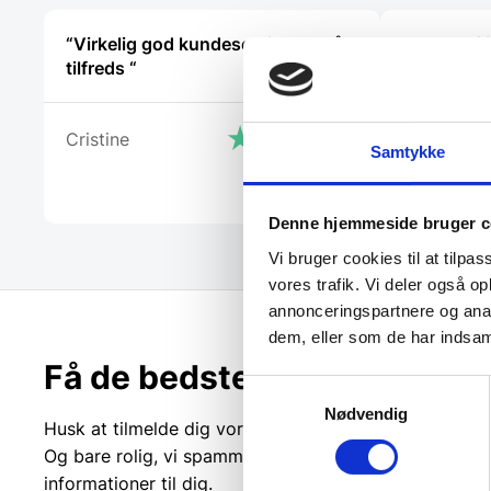
“Virkelig god kundeservice! Er så
Super dejl
tilfreds “
Kanon med
ved hvad 
vejlede os
Cristine
Samtykke
Anonym
Denne hjemmeside bruger c
Vi bruger cookies til at tilpas
vores trafik. Vi deler også 
annonceringspartnere og anal
dem, eller som de har indsaml
Få de bedste tilbud først!
Samtykkevalg
Nødvendig
Husk at tilmelde dig vores nyhedsbrev og vær først ti
Og bare rolig, vi spammer dig ikke, men sender kun r
informationer til dig.