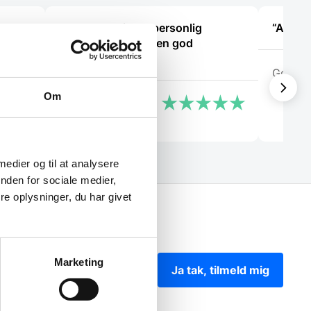
talt
“Meget venlig og personlig
“Altid 
r men
betjening. Det var en god
yghed
oplevelse.”
Georg
Om
Lone
 medier og til at analysere
nden for sociale medier,
e oplysninger, du har givet
Marketing
Ja tak, tilmeld mig