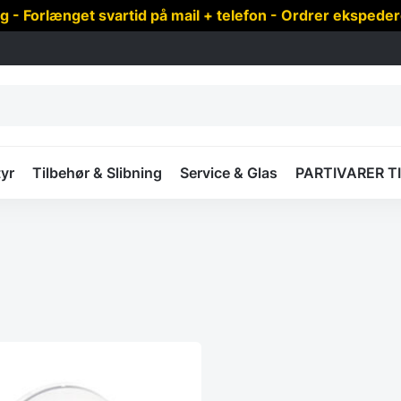
 Forlænget svartid på mail + telefon - Ordrer ekspede
yr
Tilbehør & Slibning
Service & Glas
PARTIVARER T