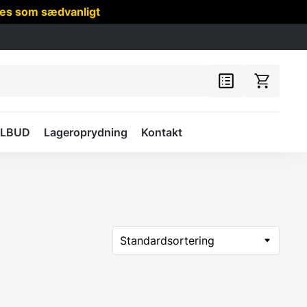
res som sædvanligt
ILBUD
Lageroprydning
Kontakt