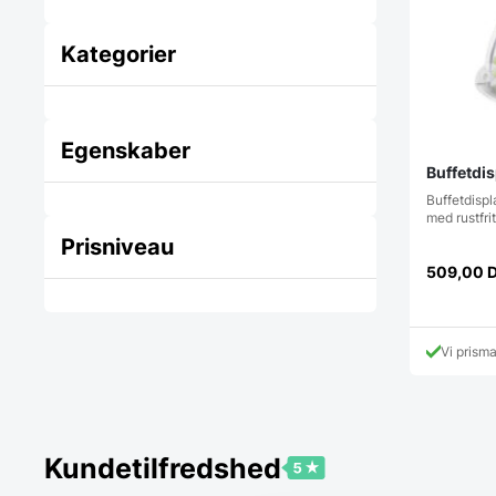
Kategorier
Egenskaber
Buffetdi
Buffetdisp
med rustfri
Prisniveau
509,00
Vi prism
Kundetilfredshed