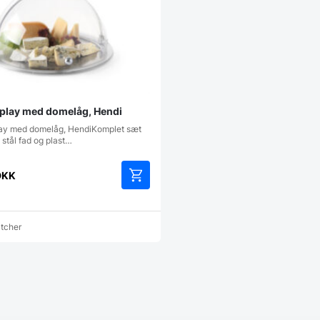
splay med domelåg, Hendi
lay med domelåg, HendiKomplet sæt
t stål fad og plast…
DKK
Dette
vare
har
atcher
flere
varianter.
Mulighederne
kan
vælges
på
varesiden