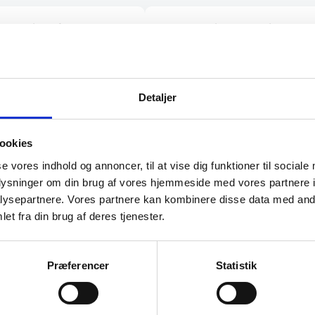
ig service af Rasmus.
“Mega ærlig og dygtig … har 
 en medarbejder der
med 10 forskellige forhandle
han snakker om og kan
ingen gav mig den samme tr
 kunder
som jer”
Detaljer
Lida
ookies
se vores indhold og annoncer, til at vise dig funktioner til sociale
oplysninger om din brug af vores hjemmeside med vores partnere i
ysepartnere. Vores partnere kan kombinere disse data med andr
et fra din brug af deres tjenester.
Præferencer
Statistik
l de bedste tilbud.
elevante tilbud og