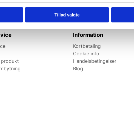
Tillad valgte
vice
Information
ice
Kortbetaling
Cookie info
 produkt
Handelsbetingelser
ombytning
Blog