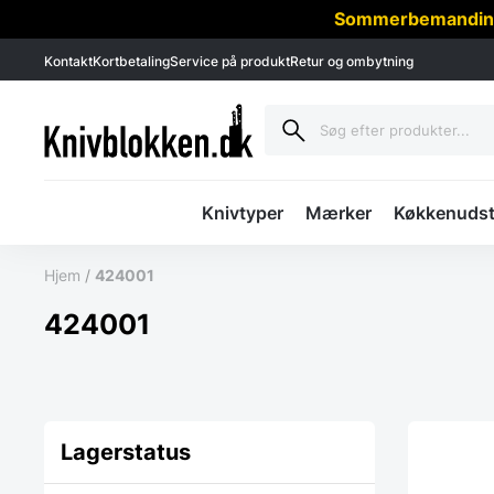
Sommerbemanding -
Kontakt
Kortbetaling
Service på produkt
Retur og ombytning
Knivtyper
Mærker
Køkkenudst
Hjem
/
424001
424001
Lagerstatus