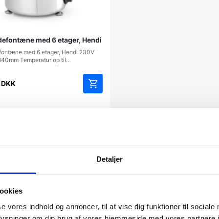
efontæne med 6 etager, Hendi
ontæne med 6 etager, Hendi 230V
840mm Temperatur op til…
0
DKK
atcher
Detaljer
ookies
god kundeservice! Er så
“De ved rigtig meget om møb
se vores indhold og annoncer, til at vise dig funktioner til sociale
oplysninger om din brug af vores hjemmeside med vores partnere i