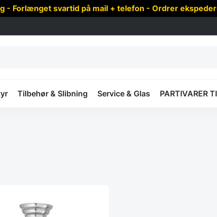
 Forlænget svartid på mail + telefon - Ordrer ekspede
yr
Tilbehør & Slibning
Service & Glas
PARTIVARER T