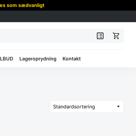
res som sædvanligt
ILBUD
Lageroprydning
Kontakt