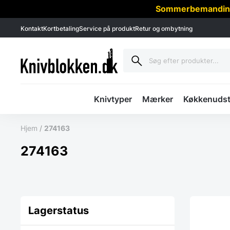
Sommerbemanding -
Kontakt
Kortbetaling
Service på produkt
Retur og ombytning
Knivtyper
Mærker
Køkkenudst
Hjem
/
274163
274163
Lagerstatus