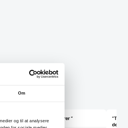
Om
ler”
“Ekspert i hvidevarer “
“Tjekke
 medier og til at analysere
nden for sociale medier,