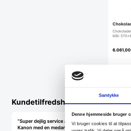
Chokolad
Chokoladef
Mål: 370x
6.061,0
Vi prism
Samtykke
Kundetilfredshed
Denne hjemmeside bruger c
“Super dejlig service af Rasmus.
“Virkelig 
Vi bruger cookies til at tilpas
Kanon med en medarbejder der
tilfreds “
vores trafik. Vi deler også 