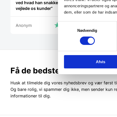
ved hvad han snakker om og kan
annonceringspartnere og anal
vejlede os kunder”
dem, eller som de har indsaml
Cristine
Samtykkevalg
Anonym
Nødvendig
Afvis
Få de bedste tilbud først!
Husk at tilmelde dig vores nyhedsbrev og vær først ti
Og bare rolig, vi spammer dig ikke, men sender kun r
informationer til dig.