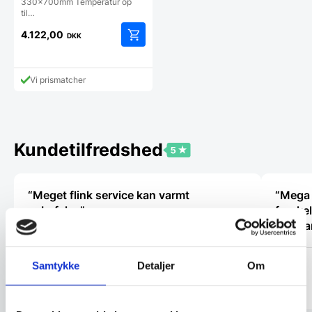
330x700mm Temperatur op
til…
4.122,00
DKK
Vi prismatcher
Kundetilfredshed
“Meget flink service kan varmt
“Mega 
anbefales”
forske
den sa
Ole
Samtykke
Detaljer
Om
Lida