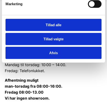
Marketing
Knivblokken.dk
Gastrobutikken ApS
Tillad alle
Rømersvej 33
7430 Ikast
Tillad valgte
CVR: 38952986
Telefon træffetid:
Afvis
Tlf.
71 99 30 98
Mandag til torsdag: 10:00 – 14:00.
Fredag: Telefonlukket.
Afhentning muligt
man-torsdag fra 08:00-16:00.
Fredag 08:00-13.00
Vi har ingen showroom.