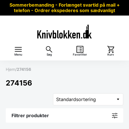
Sommerbemanding - Forlænget svartid på mail +
telefon - Ordrer ekspederes som sædvanligt
Menu
Søg
Favoritter
Kurv
Hjem
/
274156
274156
Filtrer produkter