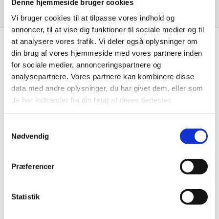
Denne hjemmeside bruger cookies
Vi bruger cookies til at tilpasse vores indhold og
annoncer, til at vise dig funktioner til sociale medier og til
at analysere vores trafik. Vi deler også oplysninger om
din brug af vores hjemmeside med vores partnere inden
Få de bedste tilbud først!
for sociale medier, annonceringspartnere og
analysepartnere. Vores partnere kan kombinere disse
data med andre oplysninger, du har givet dem, eller som
Husk at tilmelde dig vores nyhedsbrev og vær først
de har indsamlet fra din brug af deres tjenester.
til de bedste tilbud. Og bare rolig, vi spammer dig
ikke, men sender kun relevante tilbud og
informationer til dig.
Samtykkevalg
Nødvendig
Præferencer
Ja tak, tilmeld mig
Statistik