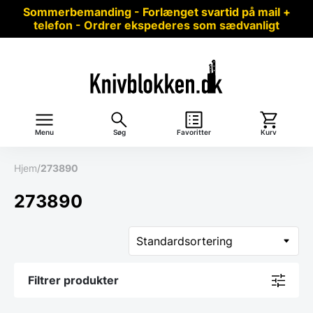
Sommerbemanding - Forlænget svartid på mail +
telefon - Ordrer ekspederes som sædvanligt
Menu
Søg
Favoritter
Kurv
Hjem
/
273890
273890
Filtrer produkter