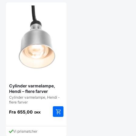
Cylinder varmelampe,
Hendi – flere farver
Cylinder varmelampe, Hendi -
flere farver
Fra
655,00
DKK
Dette
vare
har
Vi prismatcher
flere