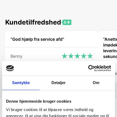
varianter.
Mulighederne
kan
vælges
Kundetilfredshed
på
varesiden
“God hjælp fra service afd”
“Anette
imødek
leverin
Benny
sekund
Michae
Samtykke
Detaljer
Om
Denne hjemmeside bruger cookies
Vi bruger cookies til at tilpasse vores indhold og
annoncer, til at vise dig funktioner til sociale medier og til