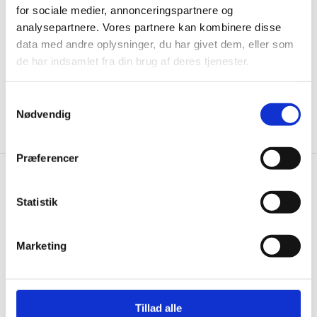
for sociale medier, annonceringspartnere og
informationer til dig.
analysepartnere. Vores partnere kan kombinere disse
data med andre oplysninger, du har givet dem, eller som
de har indsamlet fra din brug af deres tjenester.
Ja tak, tilmeld mig
Samtykkevalg
Nødvendig
Præferencer
Knivblokken.dk
Statistik
Gastrobutikken ApS
Rømersvej 33
Marketing
7430 Ikast
CVR: 38952986
Telefon træffetid:
Tillad alle
Tlf.
71 99 30 98