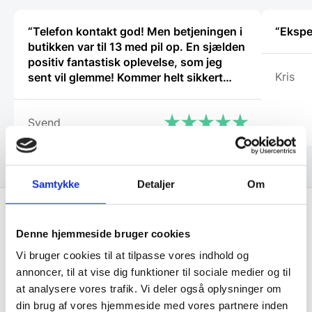
“Telefon kontakt god! Men betjeningen i
butikken var til 13 med pil op. En sjælden
positiv fantastisk oplevelse, som jeg
Kris
sent vil glemme! Kommer helt sikkert
igen.”
Svend
Samtykke
Detaljer
Om
Denne hjemmeside bruger cookies
Få de bedste tilbud først!
Vi bruger cookies til at tilpasse vores indhold og
annoncer, til at vise dig funktioner til sociale medier og til
Husk at tilmelde dig vores nyhedsbrev og vær først
at analysere vores trafik. Vi deler også oplysninger om
til de bedste tilbud. Og bare rolig, vi spammer dig
din brug af vores hjemmeside med vores partnere inden
ikke, men sender kun relevante tilbud og