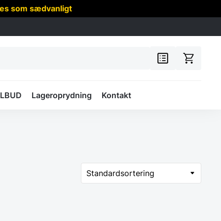
res som sædvanligt
ILBUD
Lageroprydning
Kontakt