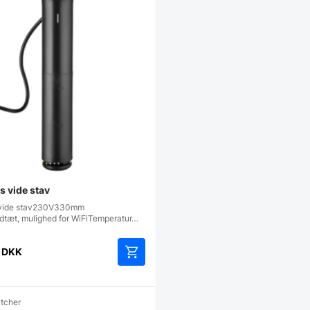
s vide stav
s vide stav230V330mm
tæt, mulighed for WiFiTemperatur…
0
DKK
atcher