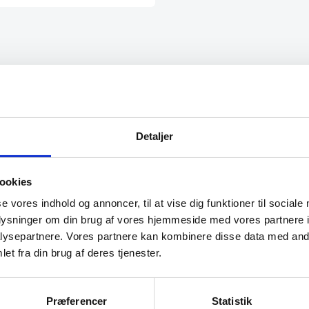
ce to talk to and I got
“Sød venlig betjening. Meget
the information I needed “
hjælpsom”
Detaljer
r
Charlotte
ookies
se vores indhold og annoncer, til at vise dig funktioner til sociale
oplysninger om din brug af vores hjemmeside med vores partnere i
ysepartnere. Vores partnere kan kombinere disse data med andr
et fra din brug af deres tjenester.
Præferencer
Statistik