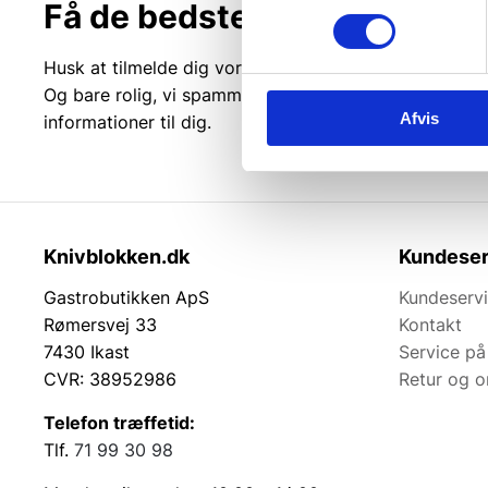
Få de bedste tilbud først!
Husk at tilmelde dig vores nyhedsbrev og vær først ti
Og bare rolig, vi spammer dig ikke, men sender kun r
Afvis
informationer til dig.
Knivblokken.dk
Kundeser
Gastrobutikken ApS
Kundeserv
Rømersvej 33
Kontakt
7430 Ikast
Service på
CVR: 38952986
Retur og 
Telefon træffetid:
Tlf.
71 99 30 98