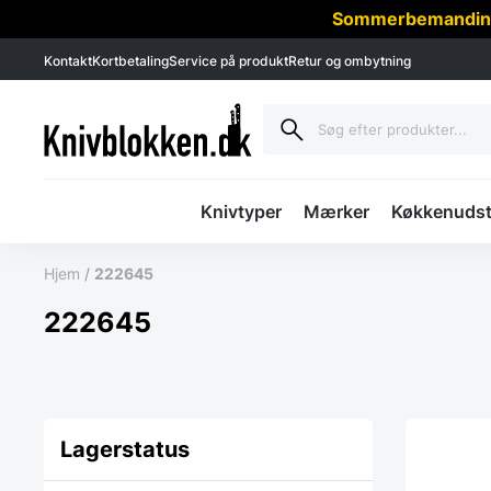
Sommerbemanding -
Kontakt
Kortbetaling
Service på produkt
Retur og ombytning
Knivtyper
Mærker
Køkkenudst
Hjem
/
222645
222645
Lagerstatus