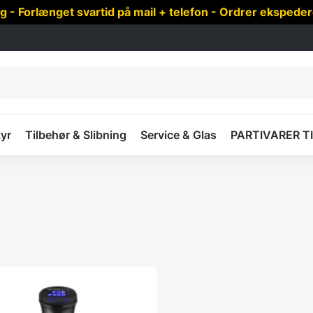
 Forlænget svartid på mail + telefon - Ordrer ekspede
yr
Tilbehør & Slibning
Service & Glas
PARTIVARER T