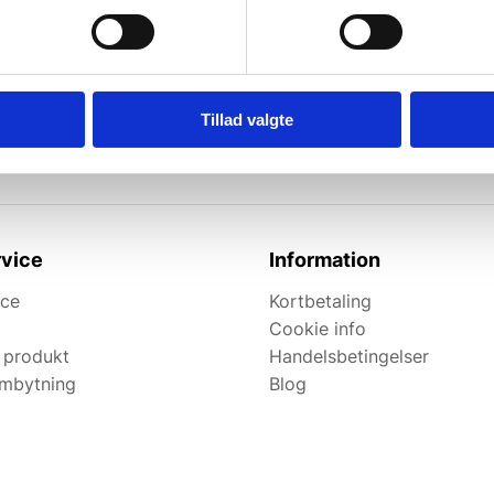
l de bedste tilbud.
elevante tilbud og
Tillad valgte
vice
Information
ice
Kortbetaling
Cookie info
 produkt
Handelsbetingelser
ombytning
Blog