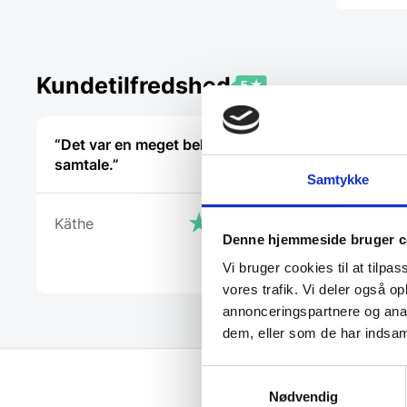
Kundetilfredshed
“Det var en meget behagelig
“She was ni
samtale.”
Samtykke
Käthe
Christophe
Denne hjemmeside bruger c
Vi bruger cookies til at tilpas
vores trafik. Vi deler også 
annonceringspartnere og anal
dem, eller som de har indsaml
Samtykkevalg
Nødvendig