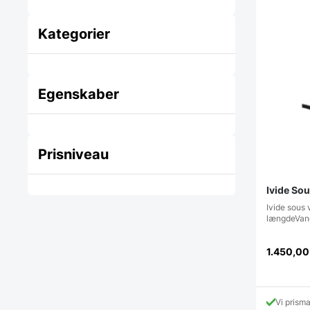
Kategorier
Egenskaber
Prisniveau
Ivide Sou
Ivide sou
længdeVand
1.450,0
Vi prism