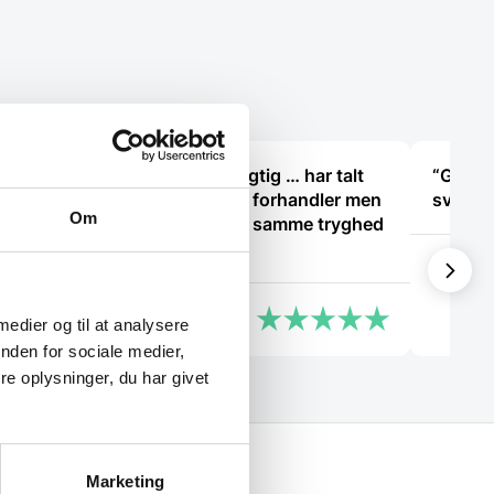
“Mega ærlig og dygtig … har talt
“God k
med 10 forskellige forhandler men
svaret 
Om
ingen gav mig den samme tryghed
som jer”
Kaj
Lida
 medier og til at analysere
nden for sociale medier,
e oplysninger, du har givet
Marketing