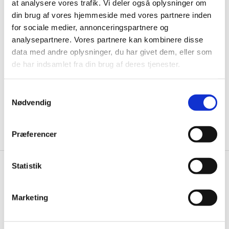
at analysere vores trafik. Vi deler også oplysninger om
Husk at tilmelde dig vores nyhedsbrev og vær først
din brug af vores hjemmeside med vores partnere inden
til de bedste tilbud. Og bare rolig, vi spammer dig
for sociale medier, annonceringspartnere og
ikke, men sender kun relevante tilbud og
analysepartnere. Vores partnere kan kombinere disse
informationer til dig.
data med andre oplysninger, du har givet dem, eller som
de har indsamlet fra din brug af deres tjenester.
Samtykkevalg
Nødvendig
Ja tak, tilmeld mig
Præferencer
Statistik
Knivblokken.dk
Gastrobutikken ApS
Marketing
Rømersvej 33
7430 Ikast