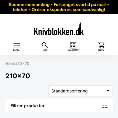
Sommerbemanding - Forlænget svartid på mail +
telefon - Ordrer ekspederes som sædvanligt
Menu
Søg
Favoritter
Kurv
Hjem
/
210x70
210x70
Filtrer produkter