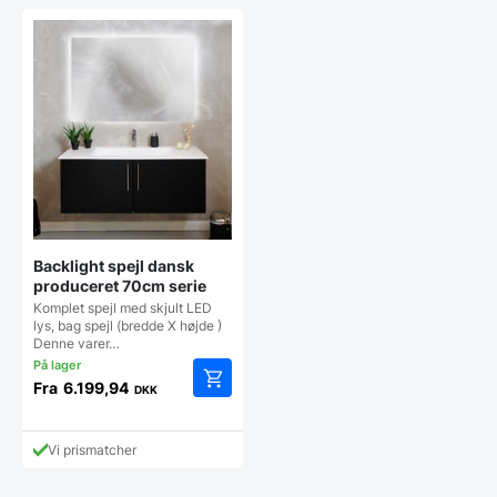
Backlight spejl dansk
produceret 70cm serie
Komplet spejl med skjult LED
lys, bag spejl (bredde X højde )
Denne varer…
Fra
6.199,94
DKK
Dette
vare
har
Vi prismatcher
flere
varianter.