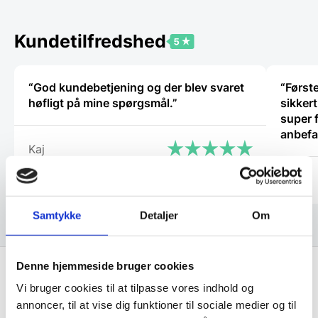
Mulighederne
kan
vælges
Kundetilfredshed
på
varesiden
“God kundebetjening og der blev svaret
“Først
høfligt på mine spørgsmål.”
sikker
super fli
anbefa
Kaj
Ole
Samtykke
Detaljer
Om
Denne hjemmeside bruger cookies
Vi bruger cookies til at tilpasse vores indhold og
Få de bedste tilbud først!
annoncer, til at vise dig funktioner til sociale medier og til