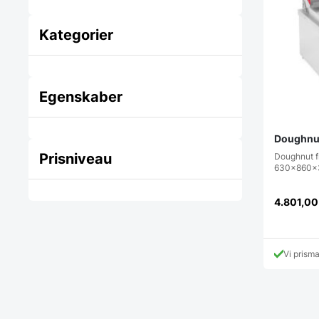
Kategorier
Egenskaber
Doughnut 
Prisniveau
Doughnut fr
630x860x
4.801,0
Vi prism