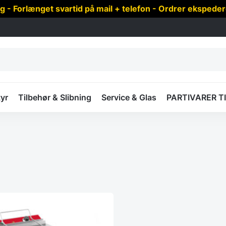
 Forlænget svartid på mail + telefon - Ordrer ekspede
yr
Tilbehør & Slibning
Service & Glas
PARTIVARER T