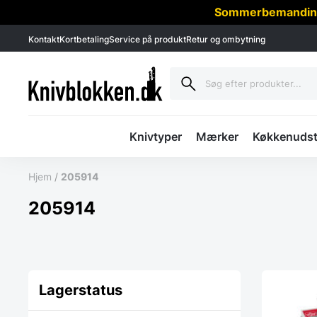
Sommerbemanding -
Kontakt
Kortbetaling
Service på produkt
Retur og ombytning
Knivtyper
Mærker
Køkkenudst
Hjem
/
205914
205914
Lagerstatus