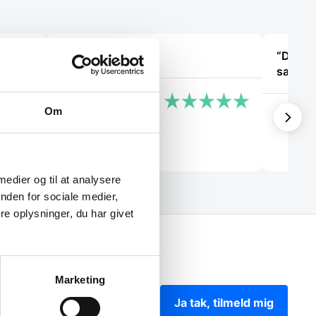
art
“Super service”
“Det va
 med
samtale
Roni
Om
Käthe
 medier og til at analysere
nden for sociale medier,
e oplysninger, du har givet
Marketing
Ja tak, tilmeld mig