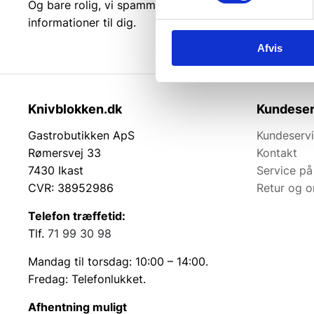
Og bare rolig, vi spammer dig ikke, men sender kun r
informationer til dig.
Afvis
Knivblokken.dk
Kundeser
Gastrobutikken ApS
Kundeserv
Rømersvej 33
Kontakt
7430 Ikast
Service på
CVR: 38952986
Retur og 
Telefon træffetid:
Tlf.
71 99 30 98
Mandag til torsdag: 10:00 – 14:00.
Fredag: Telefonlukket.
Afhentning muligt