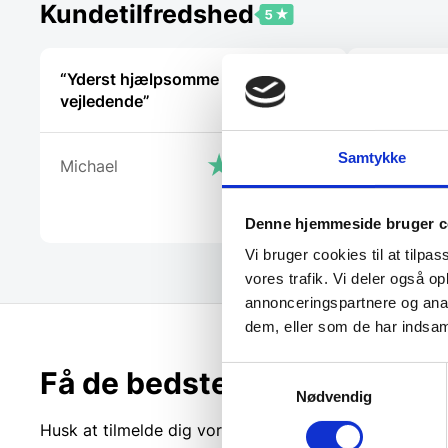
Kundetilfredshed
“Yderst hjælpsomme og
“Meget ven
vejledende”
betjening.
oplevelse.
Samtykke
Michael
Lone
Denne hjemmeside bruger c
Vi bruger cookies til at tilpas
vores trafik. Vi deler også 
annonceringspartnere og anal
dem, eller som de har indsaml
Samtykkevalg
Få de bedste tilbud først!
Nødvendig
Husk at tilmelde dig vores nyhedsbrev og vær først ti