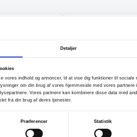
lig og personlig
“Glade gutter svarer meget kl
 Det var en god
og for gjort det arb, de lover
”
bravør”
Detaljer
Isken
ookies
se vores indhold og annoncer, til at vise dig funktioner til sociale
oplysninger om din brug af vores hjemmeside med vores partnere i
ysepartnere. Vores partnere kan kombinere disse data med andr
et fra din brug af deres tjenester.
Præferencer
Statistik
l de bedste tilbud.