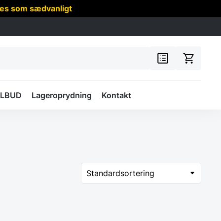
res som sædvanligt
ILBUD
Lageroprydning
Kontakt