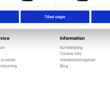
elevante tilbud og
Tillad valgte
vice
Information
ice
Kortbetaling
Cookie info
 produkt
Handelsbetingelser
ombytning
Blog