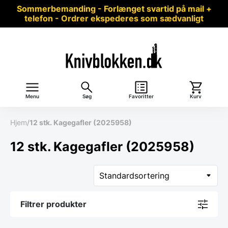
Sommerbemanding - Forlænget svartid på mail +
telefon - Ordrer ekspederes som sædvanligt
Menu
Søg
Favoritter
Kurv
Hjem
/
12 stk. Kagegafler (2025958)
12 stk. Kagegafler (2025958)
Filtrer produkter