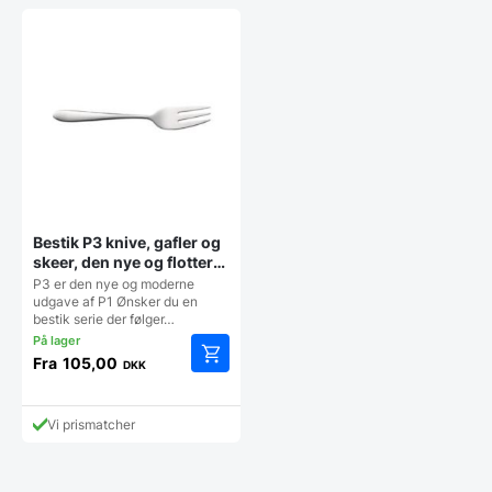
Bestik P3 knive, gafler og
skeer, den nye og flottere
version af P1 – Sæt á 12
P3 er den nye og moderne
stk
udgave af P1 Ønsker du en
bestik serie der følger…
Fra
105,00
DKK
Dette
vare
har
Vi prismatcher
flere
varianter.
Mulighederne