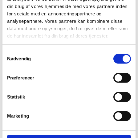
Husk at tilmelde dig vores nyhedsbrev og vær først
din brug af vores hjemmeside med vores partnere inden
til de bedste tilbud. Og bare rolig, vi spammer dig
for sociale medier, annonceringspartnere og
ikke, men sender kun relevante tilbud og
analysepartnere. Vores partnere kan kombinere disse
informationer til dig.
data med andre oplysninger, du har givet dem, eller som
de har indsamlet fra din brug af deres tjenester.
Samtykkevalg
Ja tak, tilmeld mig
Nødvendig
Præferencer
Statistik
Knivblokken.dk
Gastrobutikken ApS
Marketing
Rømersvej 33
7430 Ikast
CVR: 38952986