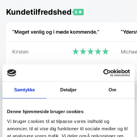
kan
vælges
Kundetilfredshed
på
varesiden
“Meget venlig og i møde kommende.”
“Yders
Kirsten
Michae
Samtykke
Detaljer
Om
Denne hjemmeside bruger cookies
Vi bruger cookies til at tilpasse vores indhold og
Få de bedste tilbud først!
annoncer, til at vise dig funktioner til sociale medier og til
at analysere vores trafik. Vi deler også oplysninger om