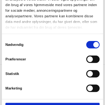
Husk at tilmelde dig vores nyhedsbrev og vær først
din brug af vores hjemmeside med vores partnere inden
til de bedste tilbud. Og bare rolig, vi spammer dig
for sociale medier, annonceringspartnere og
ikke, men sender kun relevante tilbud og
analysepartnere. Vores partnere kan kombinere disse
informationer til dig.
data med andre oplysninger, du har givet dem, eller som
de har indsamlet fra din brug af deres tjenester.
Samtykkevalg
Ja tak, tilmeld mig
Nødvendig
Præferencer
Statistik
Knivblokken.dk
Gastrobutikken ApS
Marketing
Rømersvej 33
7430 Ikast
CVR: 38952986