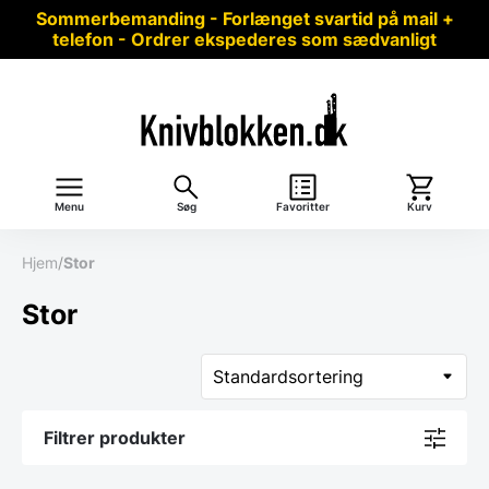
Sommerbemanding - Forlænget svartid på mail +
telefon - Ordrer ekspederes som sædvanligt
Menu
Søg
Favoritter
Kurv
Hjem
/
Stor
Stor
Filtrer produkter