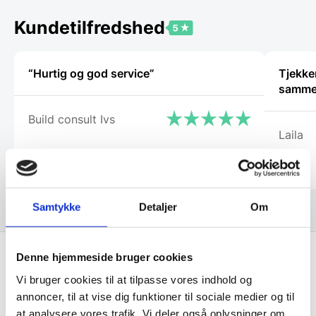
kan
vælges
Kundetilfredshed
på
varesiden
“Hurtig og god service”
Tjekker
samm
Build consult Ivs
Laila
Samtykke
Detaljer
Om
Denne hjemmeside bruger cookies
Vi bruger cookies til at tilpasse vores indhold og
Få de bedste tilbud først!
annoncer, til at vise dig funktioner til sociale medier og til
at analysere vores trafik. Vi deler også oplysninger om