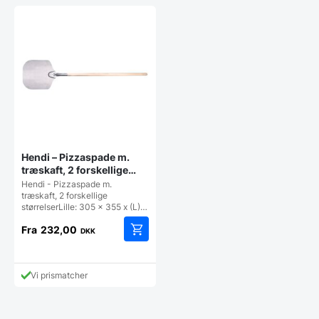
Hendi – Pizzaspade m.
træskaft, 2 forskellige
størrelser
Hendi - Pizzaspade m.
træskaft, 2 forskellige
størrelserLille: 305 x 355 x (L)…
Fra
232,00
DKK
Dette
vare
har
Vi prismatcher
flere
varianter.
Mulighederne