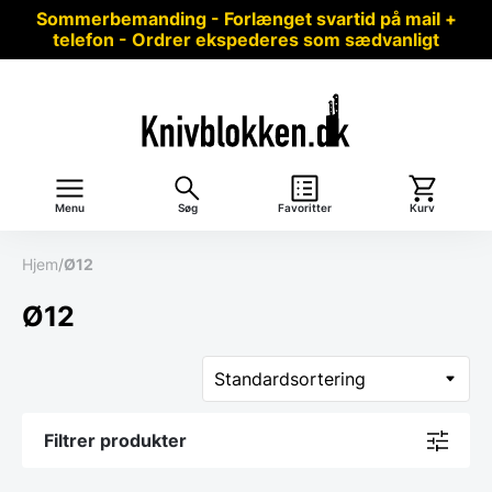
Sommerbemanding - Forlænget svartid på mail +
telefon - Ordrer ekspederes som sædvanligt
Menu
Søg
Favoritter
Kurv
Hjem
/
Ø12
Ø12
Filtrer produkter