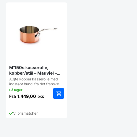
M’150s kasserolle,
kobber/stål – Mauviel –
flere størrelser
Ægte kobber kasserolle med
indstøbt bund, fra det franske…
Fra
1.449,00
DKK
Dette
vare
har
Vi prismatcher
flere
varianter.
Mulighederne
kan