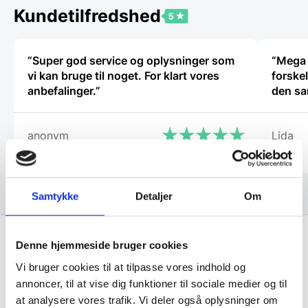
vælges
Kundetilfredshed
på
varesiden
“Super god service og oplysninger som
“Mega 
vi kan bruge til noget. For klart vores
forske
anbefalinger.”
den sa
anonym
Lida
Samtykke
Detaljer
Om
Denne hjemmeside bruger cookies
Få de bedste tilbud først!
Vi bruger cookies til at tilpasse vores indhold og
annoncer, til at vise dig funktioner til sociale medier og til
at analysere vores trafik. Vi deler også oplysninger om
Husk at tilmelde dig vores nyhedsbrev og vær først