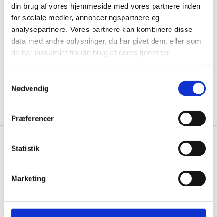
din brug af vores hjemmeside med vores partnere inden
til de bedste tilbud. Og bare rolig, vi spammer dig
for sociale medier, annonceringspartnere og
ikke, men sender kun relevante tilbud og
analysepartnere. Vores partnere kan kombinere disse
informationer til dig.
data med andre oplysninger, du har givet dem, eller som
de har indsamlet fra din brug af deres tjenester.
Samtykkevalg
Ja tak, tilmeld mig
Nødvendig
Præferencer
Statistik
Knivblokken.dk
Gastrobutikken ApS
Marketing
Rømersvej 33
7430 Ikast
CVR: 38952986