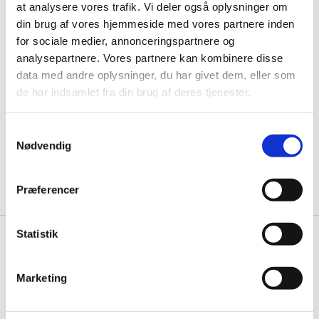
at analysere vores trafik. Vi deler også oplysninger om
Husk at tilmelde dig vores nyhedsbrev og vær først
din brug af vores hjemmeside med vores partnere inden
til de bedste tilbud. Og bare rolig, vi spammer dig
for sociale medier, annonceringspartnere og
analysepartnere. Vores partnere kan kombinere disse
ikke, men sender kun relevante tilbud og
data med andre oplysninger, du har givet dem, eller som
informationer til dig.
de har indsamlet fra din brug af deres tjenester.
Samtykkevalg
Nødvendig
Ja tak, tilmeld mig
Præferencer
Statistik
Knivblokken.dk
Gastrobutikken ApS
Marketing
Rømersvej 33
7430 Ikast