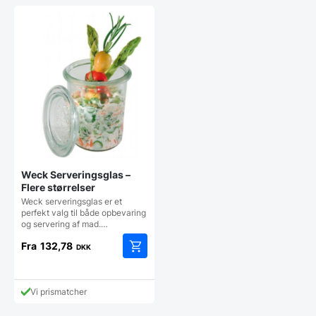
Weck Serveringsglas –
Flere størrelser
Weck serveringsglas er et
perfekt valg til både opbevaring
og servering af mad.…
Fra
132,78
DKK
Dette
vare
har
Vi prismatcher
flere
varianter.