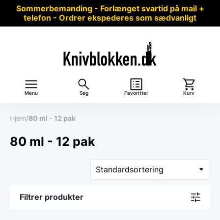
Sommerbemanding - Forlænget svartid på mail +
telefon - Ordrer ekspederes som sædvanligt
Menu
Søg
Favoritter
Kurv
Hjem
/
80 ml - 12 pak
80 ml - 12 pak
Filtrer produkter