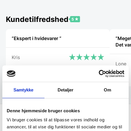
Mulighederne
kan
vælges
Kundetilfredshed
på
varesiden
“Ekspert i hvidevarer “
“Meget
Det va
Kris
Lone
Samtykke
Detaljer
Om
Denne hjemmeside bruger cookies
Vi bruger cookies til at tilpasse vores indhold og
Få de bedste tilbud først!
annoncer, til at vise dig funktioner til sociale medier og til