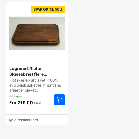
SPAR OP TIL 50%
Legnoart Rialto
Skærebræt flere
størrelser
Flot skærebræt lavet i 100%
økologisk asketræ m. saftrille.
Træet er blevet…
Fra
219,00
DKK
Dette
vare
har
Vi prismatcher
flere
varianter.
Mulighederne