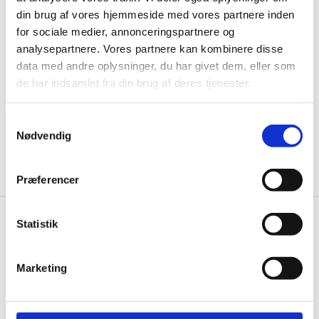
Husk at tilmelde dig vores nyhedsbrev og vær først
din brug af vores hjemmeside med vores partnere inden
til de bedste tilbud. Og bare rolig, vi spammer dig
for sociale medier, annonceringspartnere og
ikke, men sender kun relevante tilbud og
analysepartnere. Vores partnere kan kombinere disse
informationer til dig.
data med andre oplysninger, du har givet dem, eller som
de har indsamlet fra din brug af deres tjenester.
Samtykkevalg
Ja tak, tilmeld mig
Nødvendig
Præferencer
Statistik
Knivblokken.dk
Gastrobutikken ApS
Marketing
Rømersvej 33
7430 Ikast
CVR: 38952986