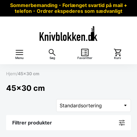
Sommerbemanding - Forlænget svartid på mail +
telefon - Ordrer ekspederes som sædvanligt
Menu
Søg
Favoritter
Kurv
Hjem
/
45x30 cm
45x30 cm
Filtrer produkter