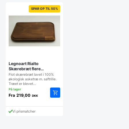
SPAR OP TIL 50%
Legnoart Rialto
Skærebræt flere
størrelser
Flot skærebræt lavet i 100%
økologisk asketræ m. saftrille.
Træet er blevet…
Fra
219,00
DKK
Dette
vare
har
Vi prismatcher
flere
varianter.
Mulighederne