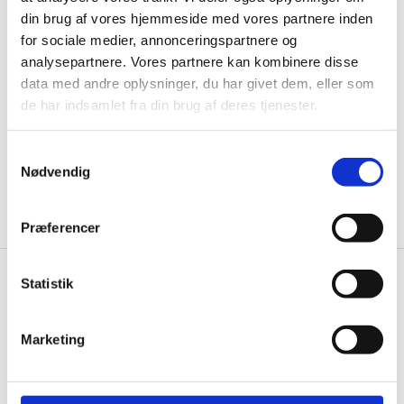
Husk at tilmelde dig vores nyhedsbrev og vær først
din brug af vores hjemmeside med vores partnere inden
til de bedste tilbud. Og bare rolig, vi spammer dig
for sociale medier, annonceringspartnere og
ikke, men sender kun relevante tilbud og
analysepartnere. Vores partnere kan kombinere disse
informationer til dig.
data med andre oplysninger, du har givet dem, eller som
de har indsamlet fra din brug af deres tjenester.
Samtykkevalg
Ja tak, tilmeld mig
Nødvendig
Præferencer
Statistik
Knivblokken.dk
Gastrobutikken ApS
Marketing
Rømersvej 33
7430 Ikast
CVR: 38952986