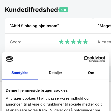
kan
vælges
Kundetilfredshed
på
varesiden
“Altid flinke og hjælpsom”
“Meget
Georg
Kirsten
Samtykke
Detaljer
Om
Denne hjemmeside bruger cookies
Vi bruger cookies til at tilpasse vores indhold og
Få de bedste tilbud først!
annoncer, til at vise dig funktioner til sociale medier og til
at analysere vores trafik. Vi deler også oplysninger om