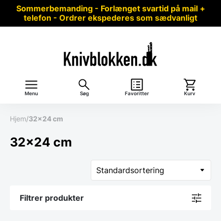
Sommerbemanding - Forlænget svartid på mail +
telefon - Ordrer ekspederes som sædvanligt
Menu
Søg
Favoritter
Kurv
Hjem
/
32x24 cm
32x24 cm
Filtrer produkter