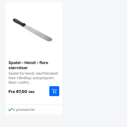
Spatel – Hendi – flere
størrelser
Spatel fra Hendi, med fleksibelt
blad. Håndtag i polypropylen.
Blad i rustfrit…
Fra
67,00
DKK
Dette
vare
har
Vi prismatcher
flere
varianter.
Mulighederne