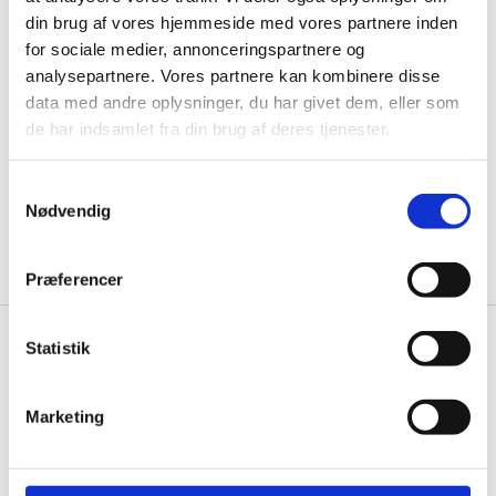
Husk at tilmelde dig vores nyhedsbrev og vær først
din brug af vores hjemmeside med vores partnere inden
til de bedste tilbud. Og bare rolig, vi spammer dig
for sociale medier, annonceringspartnere og
ikke, men sender kun relevante tilbud og
analysepartnere. Vores partnere kan kombinere disse
informationer til dig.
data med andre oplysninger, du har givet dem, eller som
de har indsamlet fra din brug af deres tjenester.
Samtykkevalg
Ja tak, tilmeld mig
Nødvendig
Præferencer
Statistik
Knivblokken.dk
Gastrobutikken ApS
Marketing
Rømersvej 33
7430 Ikast
CVR: 38952986