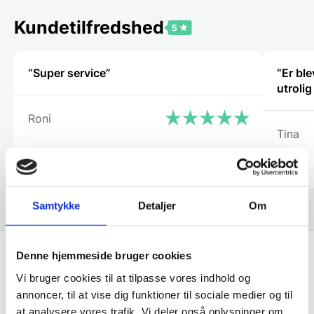
kan
vælges
Kundetilfredshed
på
varesiden
“Super service”
“Er bl
utroli
Roni
Tina
Samtykke
Detaljer
Om
Denne hjemmeside bruger cookies
Vi bruger cookies til at tilpasse vores indhold og
Få de bedste tilbud først!
annoncer, til at vise dig funktioner til sociale medier og til
at analysere vores trafik. Vi deler også oplysninger om