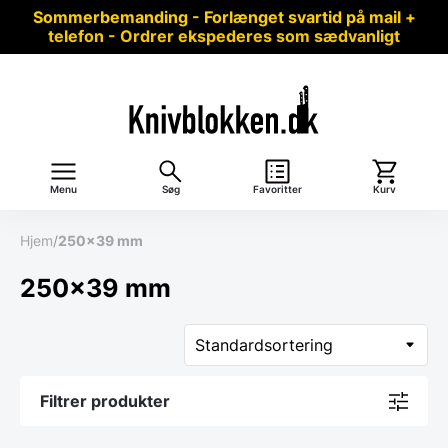
Sommerbemanding - Forlænget svartid på mail +
telefon - Ordrer ekspederes som sædvanligt
Menu
Søg
Favoritter
Kurv
Hjem
/
250x39 mm
250x39 mm
Filtrer produkter