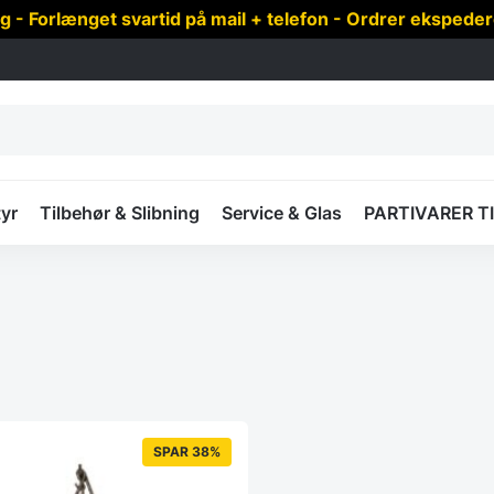
 Forlænget svartid på mail + telefon - Ordrer ekspede
yr
Tilbehør & Slibning
Service & Glas
PARTIVARER T
SPAR 38%