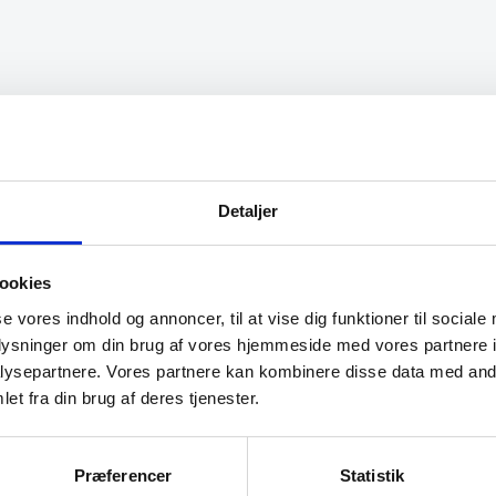
g betjening. Meget
“Jeg fik svar på mine spørgs
”
og der var god service og
tålmodighed.”
Detaljer
Adem
ookies
se vores indhold og annoncer, til at vise dig funktioner til sociale
oplysninger om din brug af vores hjemmeside med vores partnere i
ysepartnere. Vores partnere kan kombinere disse data med andr
et fra din brug af deres tjenester.
Præferencer
Statistik