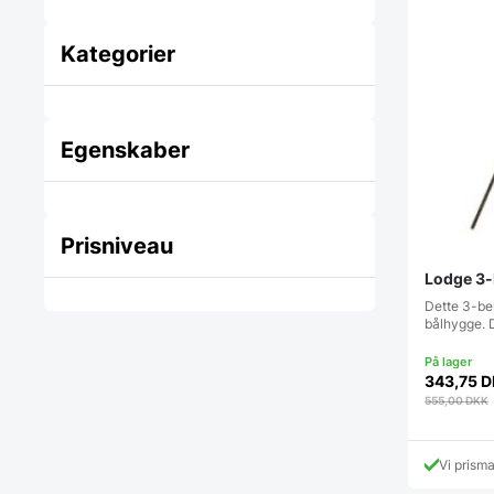
Kategorier
Egenskaber
Prisniveau
Lodge 3-
Dette 3-ben
bålhygge. 
343,75
D
555,00
DKK
Vi prism