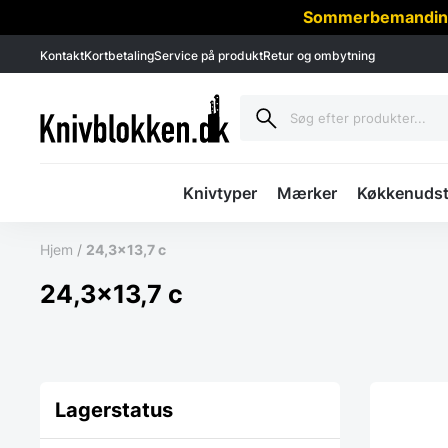
Sommerbemanding -
Kontakt
Kortbetaling
Service på produkt
Retur og ombytning
Knivtyper
Mærker
Køkkenudst
Hjem
/
24,3×13,7 c
24,3×13,7 c
Lagerstatus