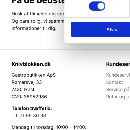
Husk at tilmelde dig vores nyhedsbrev og vær først ti
Og bare rolig, vi spammer dig ikke, men sender kun r
informationer til dig.
Afvis
Knivblokken.dk
Kundeser
Gastrobutikken ApS
Kundeserv
Rømersvej 33
Kontakt
7430 Ikast
Service på
CVR: 38952986
Retur og 
Telefon træffetid:
Tlf.
71 99 30 98
Mandag til torsdag: 10:00 – 14:00.