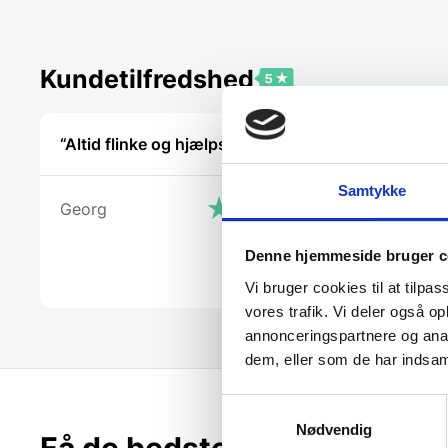
Kundetilfredshed
“Altid flinke og hjælpsom”
“Sød venli
hjælpsom
Samtykke
Georg
Charlotte
Denne hjemmeside bruger c
Vi bruger cookies til at tilpas
vores trafik. Vi deler også 
annonceringspartnere og anal
dem, eller som de har indsaml
Samtykkevalg
Nødvendig
Få de bedste tilbud først!