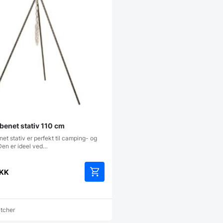
benet stativ 110 cm
et stativ er perfekt til camping- og
Den er ideel ved…
KK
atcher