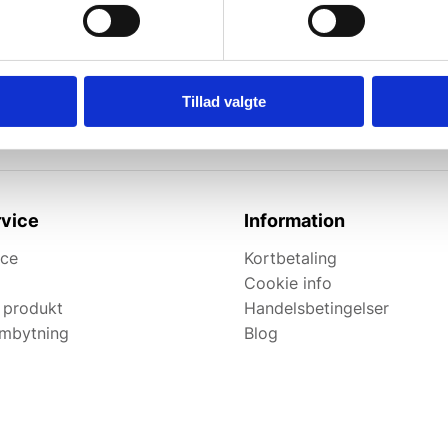
l de bedste tilbud.
elevante tilbud og
Tillad valgte
vice
Information
ice
Kortbetaling
Cookie info
 produkt
Handelsbetingelser
ombytning
Blog