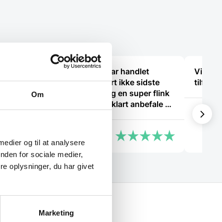
mål,
“Første gang jeg har handlet
Virkeli
her,men helt sikkert ikke sidste
tilfreds
gang,Go service og en super flink
Om
sælger i røret Kan klart anbefale at
Cristin
handle her”
Ole
 medier og til at analysere
nden for sociale medier,
e oplysninger, du har givet
Marketing