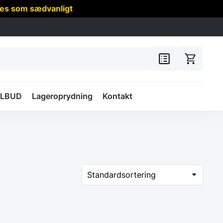
res som sædvanligt
ILBUD
Lageroprydning
Kontakt