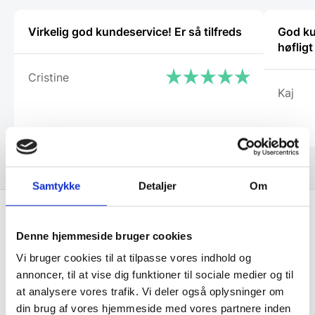
varesiden
Virkelig god kundeservice! Er så tilfreds
God ku
høflig
Cristine
Kaj
Samtykke
Detaljer
Om
Denne hjemmeside bruger cookies
Få de bedste tilbud først!
Vi bruger cookies til at tilpasse vores indhold og
annoncer, til at vise dig funktioner til sociale medier og til
Husk at tilmelde dig vores nyhedsbrev og vær først
at analysere vores trafik. Vi deler også oplysninger om
til de bedste tilbud. Og bare rolig, vi spammer dig
din brug af vores hjemmeside med vores partnere inden
ikke, men sender kun relevante tilbud og