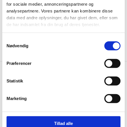
for sociale medier, annonceringspartnere og
informationer til dig.
analysepartnere. Vores partnere kan kombinere disse
data med andre oplysninger, du har givet dem, eller som
de har indsamlet fra din brug af deres tjenester.
Ja tak, tilmeld mig
Samtykkevalg
Nødvendig
Præferencer
Knivblokken.dk
Statistik
Gastrobutikken ApS
Rømersvej 33
Marketing
7430 Ikast
CVR: 38952986
Telefon træffetid:
Tillad alle
Tlf.
71 99 30 98