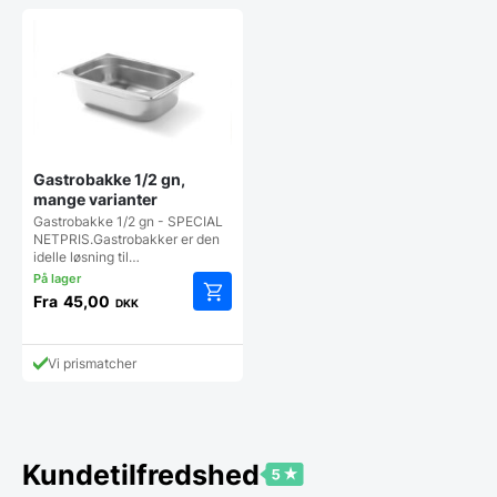
Gastrobakke 1/2 gn,
mange varianter
Gastrobakke 1/2 gn - SPECIAL
NETPRIS.Gastrobakker er den
idelle løsning til…
Fra
45,00
DKK
Dette
vare
har
Vi prismatcher
flere
varianter.
Mulighederne
kan
vælges
Kundetilfredshed
på