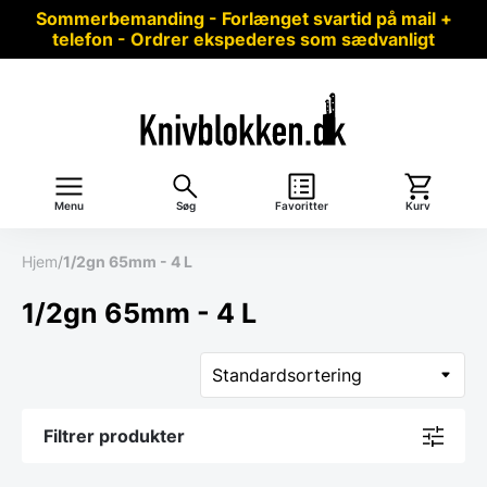
Sommerbemanding - Forlænget svartid på mail +
telefon - Ordrer ekspederes som sædvanligt
Menu
Søg
Favoritter
Kurv
Hjem
/
1/2gn 65mm - 4 L
1/2gn 65mm - 4 L
Filtrer produkter