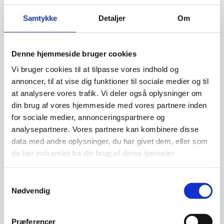
Om koncernen & god kvalitet
Samtykke
Detaljer
Om
Har du spørgsmål til varen? Klik her
Denne hjemmeside bruger cookies
Vi bruger cookies til at tilpasse vores indhold og
Vi prismatcher - Klik her
annoncer, til at vise dig funktioner til sociale medier og til
at analysere vores trafik. Vi deler også oplysninger om
din brug af vores hjemmeside med vores partnere inden
Relaterede varer
for sociale medier, annonceringspartnere og
analysepartnere. Vores partnere kan kombinere disse
data med andre oplysninger, du har givet dem, eller som
SPAR 24%
de har indsamlet fra din brug af deres tjenester.
Samtykkevalg
Nødvendig
Adlon3 Knivmagnet af
Oliventræ – 40 cm.
Denne knivmagnet fra Adlon3 er
Præferencer
produceret i oliventræ. Bag den