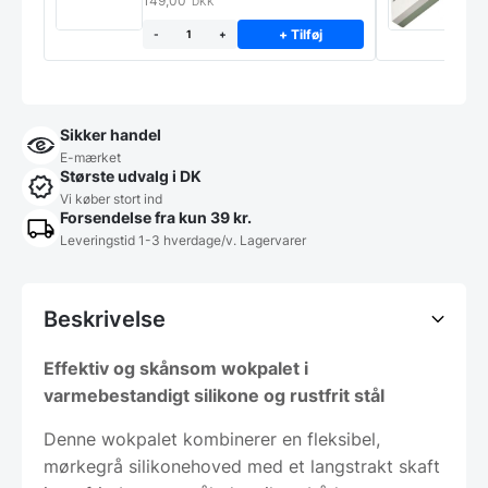
149,00
3
DKK
+ Tilføj
-
+
Sikker handel
E-mærket
Største udvalg i DK
Vi køber stort ind
Forsendelse fra kun 39 kr.
Leveringstid 1-3 hverdage/v. Lagervarer
Beskrivelse
Effektiv og skånsom wokpalet i
varmebestandigt silikone og rustfrit stål
Denne wokpalet kombinerer en fleksibel,
mørkegrå silikonehoved med et langstrakt skaft