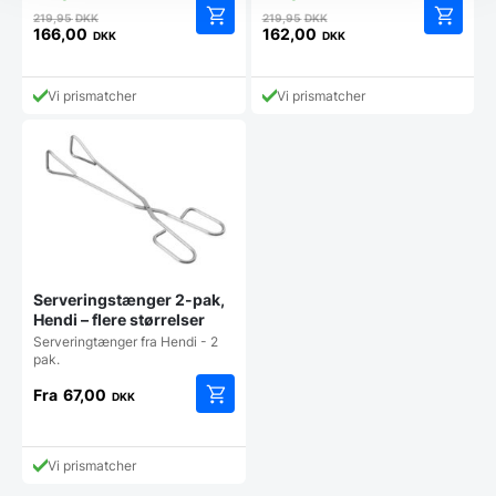
Den
Den
219,95
DKK
219,95
DKK
oprindelige
oprindelige
166,00
162,00
DKK
DKK
Den
Den
pris
pris
aktuelle
aktuelle
var:
var:
pris
pris
219,95 DKK.
219,95 DKK.
Vi prismatcher
Vi prismatcher
er:
er:
166,00 DKK.
162,00 DKK.
Serveringstænger 2-pak,
Hendi – flere størrelser
Serveringtænger fra Hendi - 2
pak.
Fra
67,00
DKK
Dette
vare
har
Vi prismatcher
flere