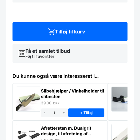
-
ZWILLING
PRO
antal
Tilføj til kurv
Få et samlet tilbud
Føj til favoritter
Du kunne også være interesseret i…
Slibehjælper / Vinkelholder til
Sl
slibesten
k
39,00
4
DKK
+ Tilføj
-
+
Afrettersten m. Dualgrit
S
design, til afretning af
–
slibesten