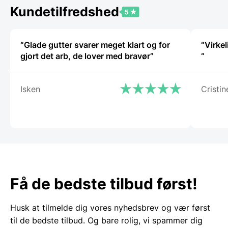
varianter.
Kundetilfredshed
Mulighederne
kan
vælges
på
“Glade gutter svarer meget klart og for
“Virkel
varesiden
gjort det arb, de lover med bravør”
“
Isken
Cristin
Få de bedste tilbud først!
Husk at tilmelde dig vores nyhedsbrev og vær først
til de bedste tilbud. Og bare rolig, vi spammer dig