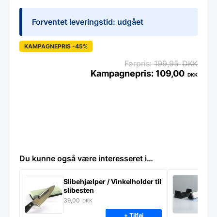
Forventet leveringstid: udgået
KAMPAGNEPRIS -45%
199,95
DKK
109,00
DKK
Du kunne også være interesseret i…
Slibehjælper / Vinkelholder til
Sl
slibesten
k
39,00
4
DKK
+ Tilføj