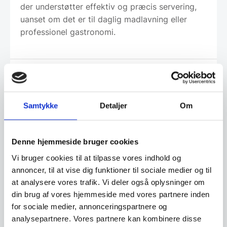
der understøtter effektiv og præcis servering,
uanset om det er til daglig madlavning eller
professionel gastronomi.
Om koncernen & god kvalitet
Samtykke
Detaljer
Om
Har du spørgsmål til varen? Klik her
Denne hjemmeside bruger cookies
Vi bruger cookies til at tilpasse vores indhold og
Vi prismatcher - Klik her
annoncer, til at vise dig funktioner til sociale medier og til
at analysere vores trafik. Vi deler også oplysninger om
Relaterede varer
din brug af vores hjemmeside med vores partnere inden
for sociale medier, annonceringspartnere og
analysepartnere. Vores partnere kan kombinere disse