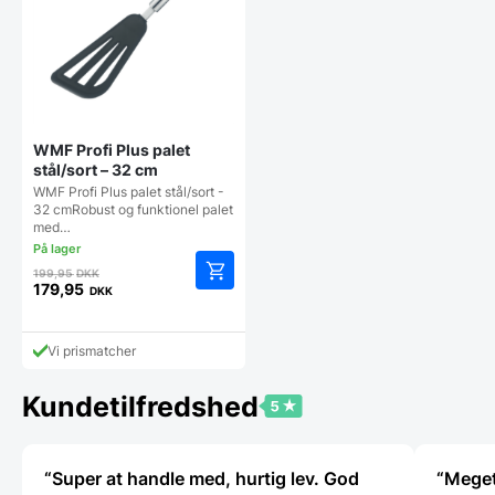
WMF Profi Plus palet
stål/sort – 32 cm
WMF Profi Plus palet stål/sort -
32 cmRobust og funktionel palet
med…
Den
199,95
DKK
oprindelige
179,95
DKK
Den
pris
aktuelle
var:
pris
199,95 DKK.
Vi prismatcher
er:
179,95 DKK.
Kundetilfredshed
“Super at handle med, hurtig lev. God
“Meget 