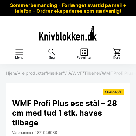
Sommerbemanding - Forlænget svartid på mail +
telefon - Ordrer ekspederes som sædvanligt
Menu
Søg
Favoritter
Kurv
Hjem
/
Alle produkter
/
Mærker
/
V-Å
/
WMF
/
Tilbehør
/
WMF Profi Plus ø
SPAR 45%
WMF Profi Plus øse stål – 28
cm med tud 1 stk. haves
tilbage
Varenummer: 1871046030