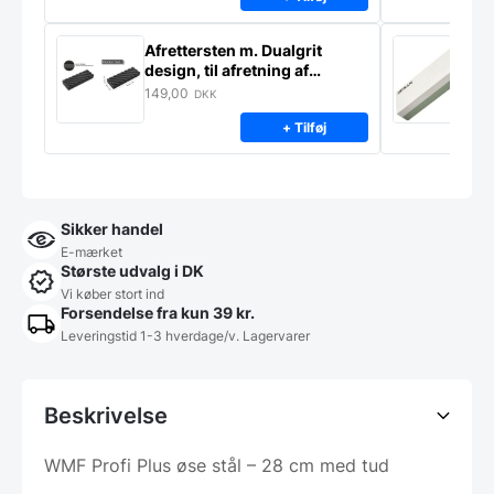
Afrettersten m. Dualgrit
S
design, til afretning af
–
slibesten
149,00
3
DKK
+ Tilføj
Sikker handel
E-mærket
Største udvalg i DK
Vi køber stort ind
Forsendelse fra kun 39 kr.
Leveringstid 1-3 hverdage/v. Lagervarer
Beskrivelse
WMF Profi Plus øse stål – 28 cm med tud