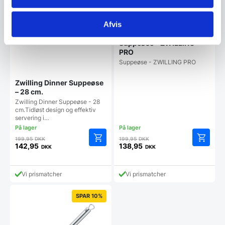
Afvis
Suppeøse – ZWILLING
PRO
Suppeøse - ZWILLING PRO
Zwilling Dinner Suppeøse
– 28 cm.
Zwilling Dinner Suppeøse - 28
cm.Tidløst design og effektiv
servering i…
Den
Den
199,95
DKK
199,95
DKK
oprindelige
oprindelige
142,95
138,95
DKK
DKK
Den
Den
pris
pris
aktuelle
aktuelle
var:
var:
pris
pris
199,95 DKK.
199,95 DKK.
Vi prismatcher
Vi prismatcher
er:
er:
142,95 DKK.
138,95 DKK.
SPAR 10%