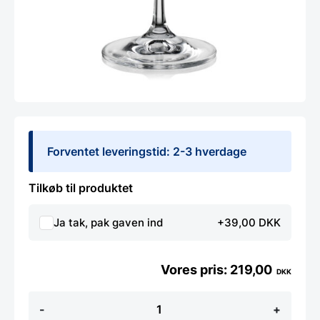
Forventet leveringstid: 2-3 hverdage
Tilkøb til produktet
Ja tak, pak gaven ind
+39,00 DKK
219,00
DKK
Vinglas
-
+
45cl