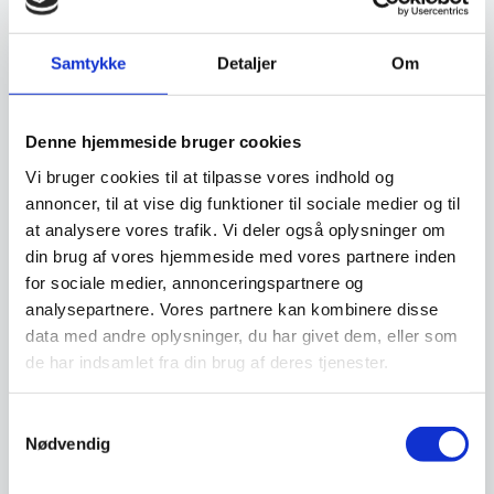
Design: Slank stilk og bredt bæger for
optimal vinoplevelse
Vedligeholdelse: Tåler opvaskemaskine
Samtykke
Detaljer
Om
Denne hjemmeside bruger cookies
Om koncernen & god kvalitet
Vi bruger cookies til at tilpasse vores indhold og
annoncer, til at vise dig funktioner til sociale medier og til
at analysere vores trafik. Vi deler også oplysninger om
din brug af vores hjemmeside med vores partnere inden
Har du spørgsmål til varen? Klik her
for sociale medier, annonceringspartnere og
analysepartnere. Vores partnere kan kombinere disse
data med andre oplysninger, du har givet dem, eller som
Vi prismatcher - Klik her
de har indsamlet fra din brug af deres tjenester.
Relaterede varer
Samtykkevalg
Nødvendig