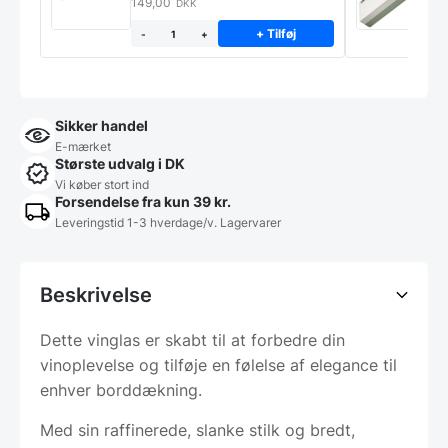
149,00
3
DKK
+ Tilføj
-
+
Sikker handel
E-mærket
Største udvalg i DK
Vi køber stort ind
Forsendelse fra kun 39 kr.
Leveringstid 1-3 hverdage/v. Lagervarer
Beskrivelse
Dette vinglas er skabt til at forbedre din
vinoplevelse og tilføje en følelse af elegance til
enhver borddækning.
Med sin raffinerede, slanke stilk og bredt,