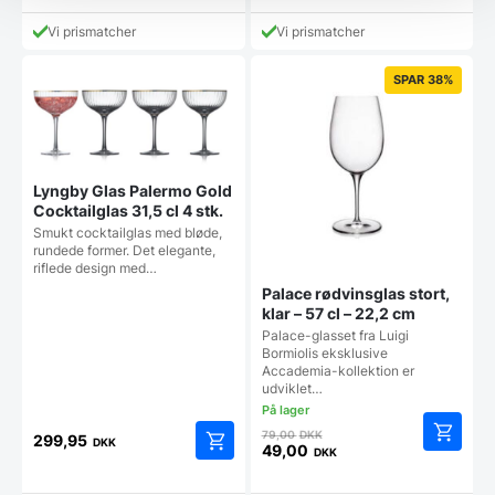
Vi prismatcher
Vi prismatcher
SPAR 38%
Lyngby Glas Palermo Gold
Cocktailglas 31,5 cl 4 stk.
Smukt cocktailglas med bløde,
rundede former. Det elegante,
riflede design med…
Palace rødvinsglas stort,
klar – 57 cl – 22,2 cm
Palace-glasset fra Luigi
Bormiolis eksklusive
Accademia-kollektion er
udviklet…
Den
79,00
DKK
299,95
DKK
oprindelige
49,00
DKK
Den
pris
aktuelle
var: