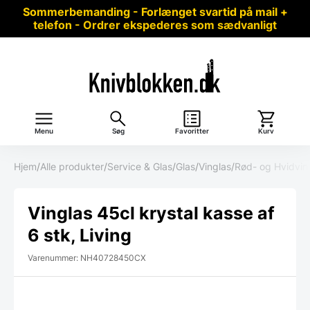
Sommerbemanding - Forlænget svartid på mail +
telefon - Ordrer ekspederes som sædvanligt
Menu
Søg
Favoritter
Kurv
Hjem
/
Alle produkter
/
Service & Glas
/
Glas
/
Vinglas
/
Rød- og Hvidvin
Vinglas 45cl krystal kasse af
6 stk, Living
Varenummer: NH40728450CX