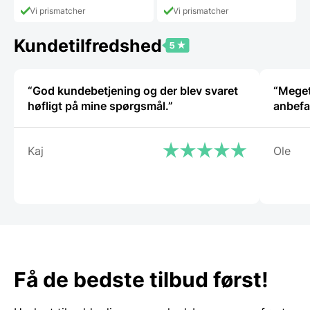
pris
79,00 DKK.
Vi prismatcher
Vi prismatcher
er:
49,00 DKK.
Kundetilfredshed
“God kundebetjening og der blev svaret
“Meget
høfligt på mine spørgsmål.”
anbefa
Kaj
Ole
Få de bedste tilbud først!