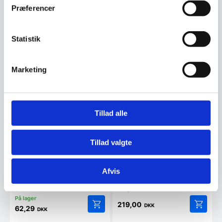
Præferencer
Statistik
Marketing
Palace rødvinsglas klar –
48 cl – 21,2 cm
Tillad alle
Palace-glassene fra Luigi
Bormioli's Accademia-kollektion
er designet til…
Tillad valgte
Vinglas 35cl krystal kasse
af 6 stk, Living
Afvis
Dette vinglas er skabt til at
forbedre din vinoplevelse og
tilføje en følelse…
219,00
DKK
62,29
DKK