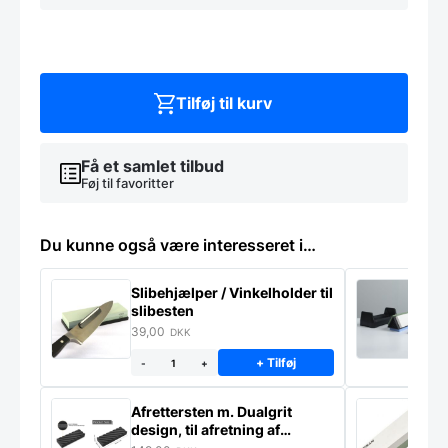
krystal
kasse
af
6
stk,
Living
Tilføj til kurv
antal
Få et samlet tilbud
Føj til favoritter
Du kunne også være interesseret i…
Slibehjælper / Vinkelholder til
Sl
slibesten
k
39,00
4
DKK
+ Tilføj
-
+
Afrettersten m. Dualgrit
S
design, til afretning af
–
slibesten