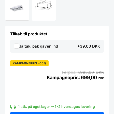
Tilkøb til produktet
Ja tak, pak gaven ind
+39,00 DKK
KAMPAGNEPRIS -65%
1.995,00
DKK
699,00
DKK
Den
Den
oprin
aktue
Udtræksemhætte
pris
pris
fra
JGN
var:
er:
i
1.995
699,
60
1 stk. på eget lager ➞ 1-2 hverdages levering
cm-