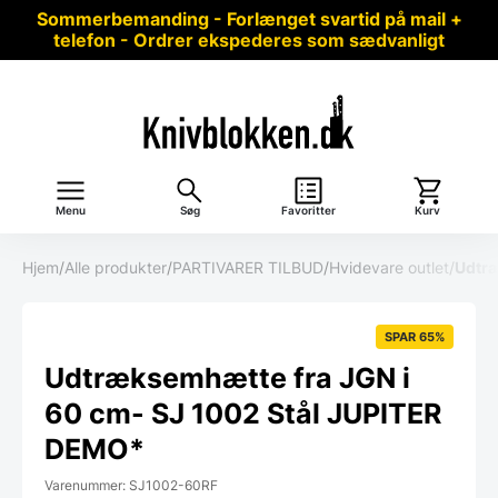
Sommerbemanding - Forlænget svartid på mail +
telefon - Ordrer ekspederes som sædvanligt
Menu
Søg
Favoritter
Kurv
Hjem
/
Alle produkter
/
PARTIVARER TILBUD
/
Hvidevare outlet
/
Udtræ
SPAR 65%
Udtræksemhætte fra JGN i
60 cm- SJ 1002 Stål JUPITER
DEMO*
Varenummer: SJ1002-60RF