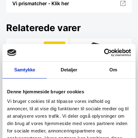
Vi prismatcher - Klik her
Relaterede varer
SPAR 44%
Samtykke
Detaljer
Om
Emhætte Silverline 3120
Denne hjemmeside bruger cookies
RF (Tyskmodel med tysk
Silverline Optima 60 cm,
manual)
Emhætte fra silverline i 60 cm
Vi bruger cookies til at tilpasse vores indhold og
sort
brede. OBS: 50 cm dybdeHelt
Specifikationer Energiklasse:
annoncer, til at vise dig funktioner til sociale medier og til
ny…
AÅrligt energiforbrug: 76…
at analysere vores trafik. Vi deler også oplysninger om
Den
5.495,00
DKK
din brug af vores hjemmeside med vores partnere inden
oprindelige
3.056,00
4.368,75
DKK
DKK
for sociale medier, annonceringspartnere og
Den
pris
aktuelle
var: