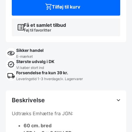
SJ
1002
Tilføj til kurv
Stål
JUPITER
DEMO*
Få et samlet tilbud
antal
Føj til favoritter
Sikker handel
E-mærket
Største udvalg i DK
Vi køber stort ind
Forsendelse fra kun 39 kr.
Leveringstid 1-3 hverdage/v. Lagervarer
Beskrivelse
Udtræks Emhætte fra JGN:
60 cm. bred