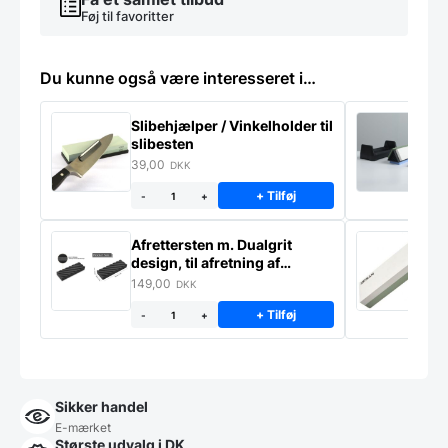
Føj til favoritter
Du kunne også være interesseret i…
Slibehjælper / Vinkelholder til
Sl
slibesten
k
39,00
4
DKK
+ Tilføj
-
+
Afrettersten m. Dualgrit
S
design, til afretning af
–
slibesten
149,00
3
DKK
+ Tilføj
-
+
Sikker handel
E-mærket
Største udvalg i DK