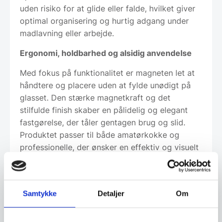
uden risiko for at glide eller falde, hvilket giver
optimal organisering og hurtig adgang under
madlavning eller arbejde.
Ergonomi, holdbarhed og alsidig anvendelse
Med fokus på funktionalitet er magneten let at
håndtere og placere uden at fylde unødigt på
glasset. Den stærke magnetkraft og det
stilfulde finish skaber en pålidelig og elegant
fastgørelse, der tåler gentagen brug og slid.
Produktet passer til både amatørkokke og
professionelle, der ønsker en effektiv og visuelt
tiltalende måde at holde styr på noter og
redskaber. Dens diskrete størrelse sikrer, at den
ikke dominerer tavlefladen, men leverer
Samtykke
Detaljer
Om
maksimal ydeevne – en ideel løsning til moderne
køkkener og kontormiljøer, hvor design og
funktionalitet vægtes højt.