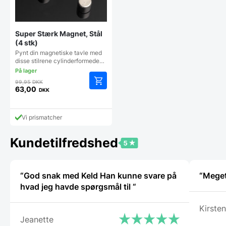
Super Stærk Magnet, Stål
(4 stk)
Pynt din magnetiske tavle med
disse stilrene cylinderformede…
Den
99,95
DKK
oprindelige
63,00
DKK
Den
pris
aktuelle
var:
pris
99,95 DKK.
Vi prismatcher
er:
63,00 DKK.
Kundetilfredshed
“God snak med Keld Han kunne svare på
“Meget
hvad jeg havde spørgsmål til “
Kirsten
Jeanette