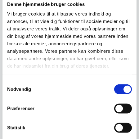
Denne hjemmeside bruger cookies
Vi bruger cookies til at tilpasse vores indhold og
annoncer, til at vise dig funktioner til sociale medier og til
Om koncernen & god kvalitet
at analysere vores trafik. Vi deler også oplysninger om
din brug af vores hjemmeside med vores partnere inden
for sociale medier, annonceringspartnere og
analysepartnere. Vores partnere kan kombinere disse
Har du spørgsmål til varen? Klik her
data med andre oplysninger, du har givet dem, eller som
de har indsamlet fra din brug af deres tjenester.
Vi prismatcher - Klik her
Samtykkevalg
Nødvendig
Relaterede varer
Præferencer
SPAR 13%
Statistik