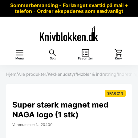
Sommerbemanding - Forlænget svartid på mail +
telefon - Ordrer ekspederes som sædvanligt
Menu
Søg
Favoritter
Kurv
Hjem
/
Alle produkter
/
Køkkenudstyr
/
Møbler & indretning
/
Indretnin
SPAR 21%
Super stærk magnet med
NAGA logo (1 stk)
Varenummer: Na20400