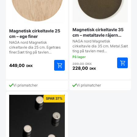
Magnetisk cirkeltavle 35
Magnetisk cirkeltavle 25
cm – metaltavle råjern
cm – ege finer
look
NAGA nord Magnetisk
NAGA nord Magnetisk
cirkeltavle dia 35 cm. Metal.Sæt
cirkeltavle dia 25 cm. Egetræs
ting på tavlen med…
finer.Sæt ting på tavlen…
Den
399,00
DKK
449,00
DKK
oprindelige
228,00
DKK
Den
pris
aktuelle
var:
pris
399,00 DKK.
Vi prismatcher
Vi prismatcher
er:
228,00 DKK.
SPAR 37%