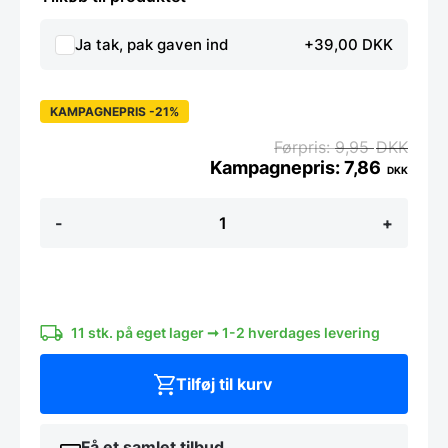
Ja tak, pak gaven ind
+39,00 DKK
KAMPAGNEPRIS -21%
9,95
DKK
7,86
DKK
Super
-
+
stærk
magnet
med
NAGA
logo
(1
stk)
11 stk. på eget lager ➞ 1-2 hverdages levering
antal
Tilføj til kurv
Få et samlet tilbud