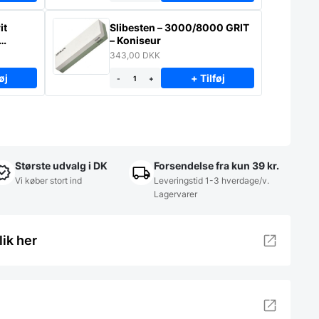
it
Slibesten – 3000/8000 GRIT
– Koniseur
343,00
DKK
øj
+ Tilføj
-
+
Største udvalg i DK
Forsendelse fra kun 39 kr.
Vi køber stort ind
Leveringstid 1-3 hverdage/v.
Lagervarer
lik her