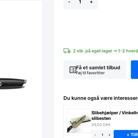
-
+
-
Cangshan
Thomas
Keller
Signature
Collection
antal
2 stk. på eget lager ➞ 1-2 hver
Få et samlet tilbud
Føj til favoritter
Du kunne også være interesser
Slibehjælper / Vinkelho
slibesten
39,00
DKK
+ Tilf
-
+