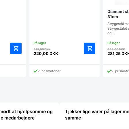
Diamant str
31cm
Strygestål m
Strygestålet
og…
Den
D
319,95
DKK
449,00
DKK
e
oprindelige
op
220,00
DKK
281,25
DK
Den
Den
pris
pr
aktuelle
aktuelle
var:
va
pris
pris
K.
319,95 DKK.
4
Vi prismatcher
Vi prismat
er:
er:
220,00 DKK.
281,25 DK
t mødt at hjælpsomme og
Tjekker lige varer på lager m
de medarbejdere”
samme