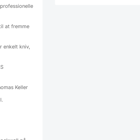
professionelle
til at fremme
 enkelt kniv,
SS
homas Keller
l.