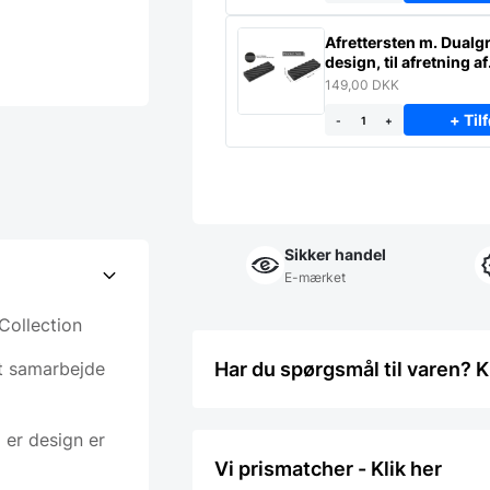
Afrettersten m. Dualgr
design, til afretning af
slibesten
149,00
DKK
+ Tilf
-
+
Sikker handel
E-mærket
Collection
Har du spørgsmål til varen? K
kt samarbejde
 er design er
Vi prismatcher - Klik her