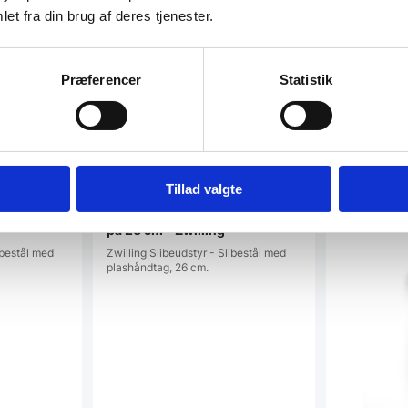
SPAR 30%
SPAR 31%
et fra din brug af deres tjenester.
Præferencer
Statistik
Tillad valgte
26 cm –
Strygestål med plasthåndtag
på 26 cm – Zwilling
ibestål med
Zwilling Slibeudstyr - Slibestål med
plashåndtag, 26 cm.