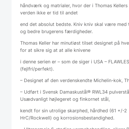
håndværk og matrialer, hvor der i Thomas Kellers 
verden ikke er tid til andet
end det absolut bedste. Kniv kniv skal være med 
og bedre brugerens færdigheder.
Thomas Keller har minutiøst tilset designet på hver
for at sikre sig at at alle knivene
i denne serien er – som de siger i USA – FLAWLE
(fejlfri/perfekt).
– Designet af den verdenskendte Michelin-kok, T
– Udført i Svensk Damaskustål® RWL34 pulverstå
Usædvanligt højlegeret og finkornet stål,
kendt for sin utrolige skarphed, hårdhed (61 +/-2
HrC/Rockwell) og korrosionsbestandighed.