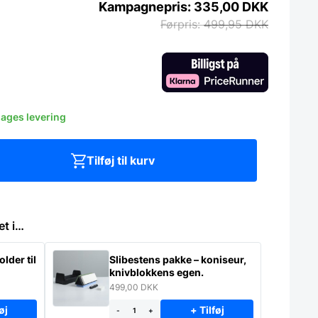
335,00
DKK
499,95
DKK
dages levering
Tilføj til kurv
et i…
lder til
Slibestens pakke – koniseur,
knivblokkens egen.
499,00
DKK
øj
+ Tilføj
-
+