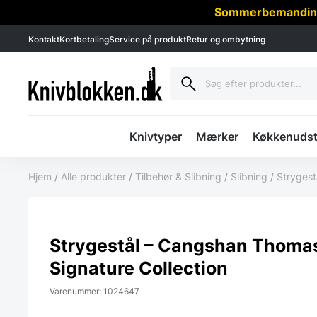
Sommerbemanding -
Kontakt
Kortbetaling
Service på produkt
Retur og ombytning
Knivtyper
Mærker
Køkkenudst
Hjem
/
Alle produkter
/
Tilbehør & Slibning
/
Slibning
/
Strygest
Strygestål – Cangshan Thomas
Signature Collection
Varenummer: 1024647