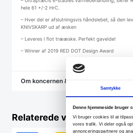
– Ultrapræcis 6-stadies varmebehandling, sikrer 
hele 61 +/-2 HrC.
– Hver del er afslutningsvis håndslebet, så den le
KNIVSKARP ud af æsken
– Leveres i flot trææske. Perfekt gaveide!
– Winner af 2019 RED DOT Design Award
Om koncernen & god kvalitet
Samtykke
Denne hjemmeside bruger c
Relaterede varer
Vi bruger cookies til at tilpas
vores trafik. Vi deler også 
annonceringspartnere og anal