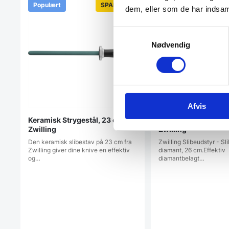
Populært
SPAR 45%
dem, eller som de har indsaml
Samtykkevalg
Nødvendig
Afvis
Keramisk Strygestål, 23 cm –
Diamant strygestål 
Zwilling
Zwilling
Den keramisk slibestav på 23 cm fra
Zwilling Slibeudstyr - Sl
Zwilling giver dine knive en effektiv
diamant, 26 cm.Effektiv
og…
diamantbelagt…