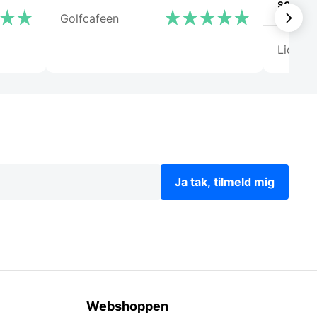
som jer
Golfcafeen
Lida
Ja tak, tilmeld mig
Webshoppen