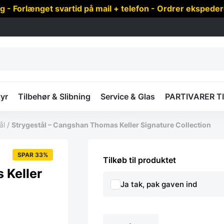
 Forlænget svartid på mail + telefon - Ordrer ekspede
yr
Tilbehør & Slibning
Service & Glas
PARTIVARER T
ål
/
Strygestål – Cangshan Thomas Keller Signature Collection
SPAR 33%
Tilkøb til produktet
 Keller
Ja tak, pak gaven ind
Strygestål