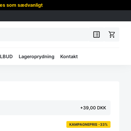
res som sædvanligt
ILBUD
Lageroprydning
Kontakt
+39,00 DKK
KAMPAGNEPRIS -33%