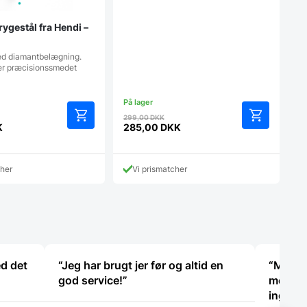
ygestål fra Hendi –
ed diamantbelægning.
 er præcisionssmedet
en
Den
299,00
DKK
rindelige
oprindelige
K
285,00
DKK
Den
is
pris
aktuelle
r:
var:
pris
49,00 DKK.
299,00 DKK.
cher
Vi prismatcher
er:
K.
285,00 DKK.
ed det
“Jeg har brugt jer før og altid en
“Mega æ
god service!”
med 10 
ingen 