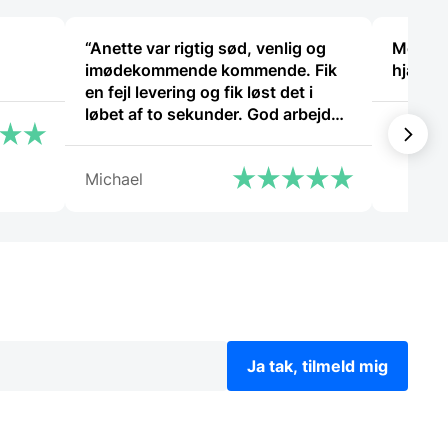
“Anette var rigtig sød, venlig og
Meget t
imødekommende kommende. Fik
hjælps
en fejl levering og fik løst det i
løbet af to sekunder. God arbejde
Steffen
og god weekend”
Michael
Ja tak, tilmeld mig