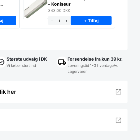
– Koniseur
343,00
DKK
øj
+ Tilføj
-
+
Største udvalg i DK
Forsendelse fra kun 39 kr.
Vi køber stort ind
Leveringstid 1-3 hverdage/v.
Lagervarer
lik her