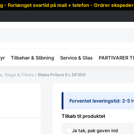
 Forlænget svartid på mail + telefon - Ordrer ekspede
yr
Tilbehør & Slibning
Service & Glas
PARTIVARER T
, Stege & Friture
/
Steba Friture 5 L DF300
Forventet leveringstid: 2-5
Tilkøb til produktet
Ja tak, pak gaven ind