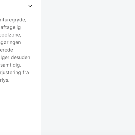
rituregryde,
 aftagelig
coolzone,
ngøringen
berede
ølger desuden
 samtidig.
justering fra
rlys.