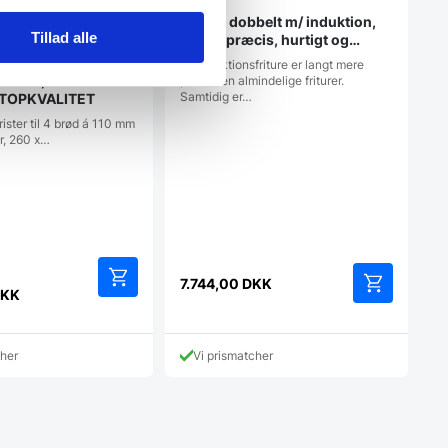
Friture dobbelt m/ induktion,
Tillad alle
Meget præcis, hurtigt og
energivenlig fra Hendi
En induktionsfriture er langt mere
 4 brød, Graef
præcis en almindelige friturer.
Samtidig er…
 TOPKVALITET
ister til 4 brød á 110 mm
, 260 x…
Den
7.744,00
DKK
prindelige
KK
ris
ar:
.299,00 DKK.
cher
Vi prismatcher
DKK.