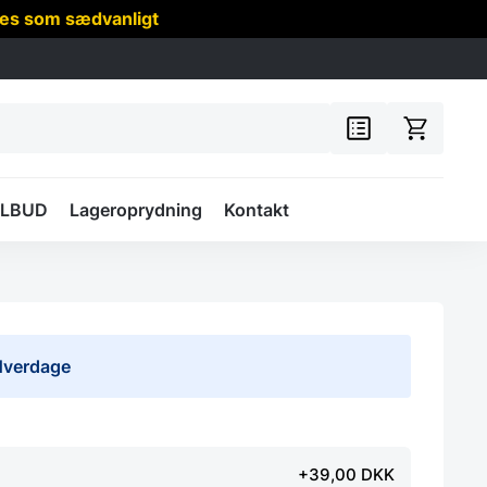
res som sædvanligt
ILBUD
Lageroprydning
Kontakt
 Hverdage
+39,00 DKK