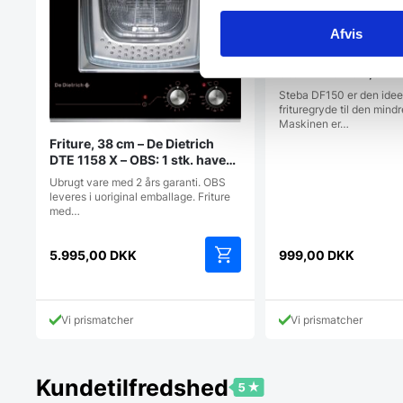
Afvis
Steba Friture 2,5 L
Steba DF150 er den idee
frituregryde til den mind
Maskinen er…
Friture, 38 cm – De Dietrich
DTE 1158 X – OBS: 1 stk. haves
til denne pris
Ubrugt vare med 2 års garanti. OBS
leveres i uoriginal emballage. Friture
med…
5.995,00
DKK
999,00
DKK
Vi prismatcher
Vi prismatcher
Kundetilfredshed