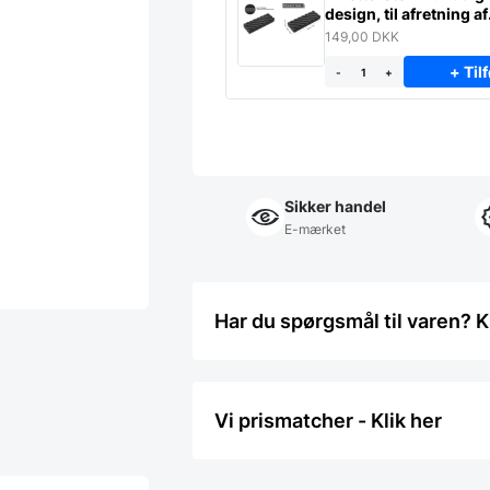
design, til afretning af
slibesten
149,00
DKK
+ Tilf
-
+
Sikker handel
E-mærket
Har du spørgsmål til varen? K
Vi prismatcher - Klik her