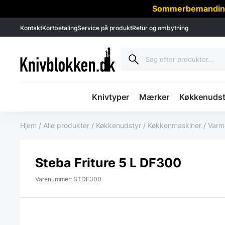
Sommerbemanding -
Kontakt
Kortbetaling
Service på produkt
Retur og ombytning
Knivtyper
Mærker
Køkkenudst
Hjem
/
Alle produkter
/
Køkkenudstyr
/
Køkkenmaskiner
/
Varme
Steba Friture 5 L DF300
Varenummer: STDF300