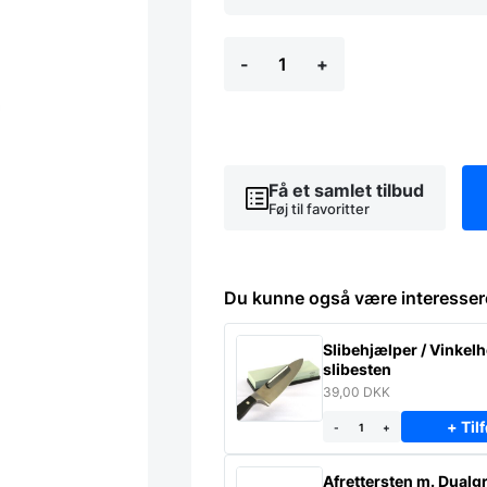
Steba
-
+
Friture
5
L
DF300
antal
Få et samlet tilbud
Føj til favoritter
Du kunne også være interesser
Slibehjælper / Vinkelho
slibesten
39,00
DKK
+ Tilf
-
+
Afrettersten m. Dualgr