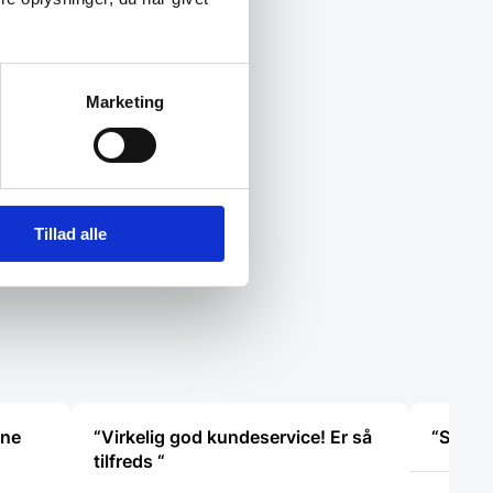
Marketing
Tillad alle
nne
“Virkelig god kundeservice! Er så
“Super 
tilfreds “