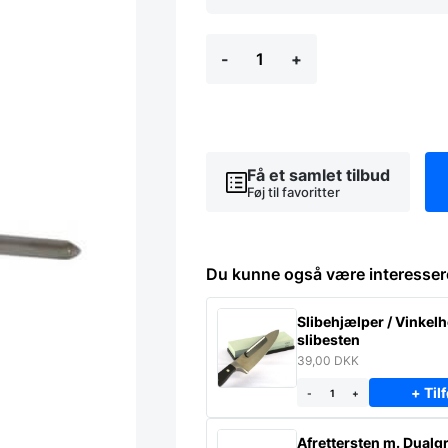
Steaktermometre
-
+
4
stk.
Rare-
Medium-
Well
done
skala
Få et samlet tilbud
-
Føj til favoritter
Hendi
antal
Du kunne også være interesser
Slibehjælper / Vinkelho
slibesten
39,00
DKK
+ Tilf
-
+
Afrettersten m. Dualgr