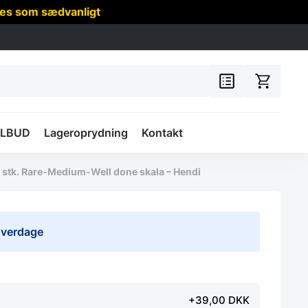
res som sædvanligt
ILBUD
Lageroprydning
Kontakt
 stk. Rare-Medium-Well done skala – Hendi
 hverdage
+39,00 DKK