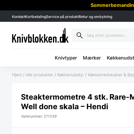
Sommerbemanding -
Kontakt
Kortbetaling
Service på produkt
Retur og ombytning
Knivtyper
Mærker
Køkkenudst
Hjem
/
Alle produkter
/
Køkkenudstyr
/
Køkkenredskaber & Ba
Steaktermometre 4 stk. Rare
Well done skala – Hendi
Varenummer: 271339