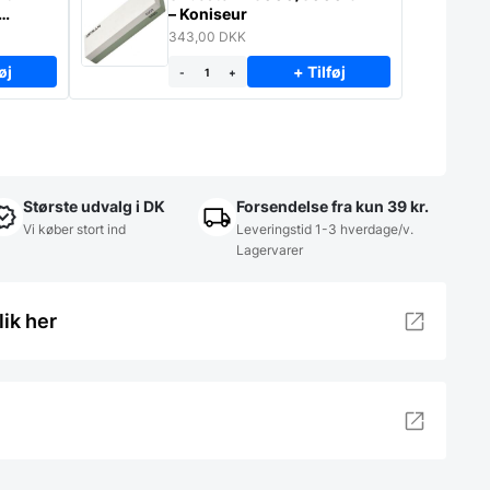
– Koniseur
343,00
DKK
øj
+ Tilføj
-
+
Største udvalg i DK
Forsendelse fra kun 39 kr.
Vi køber stort ind
Leveringstid 1-3 hverdage/v.
Lagervarer
lik her