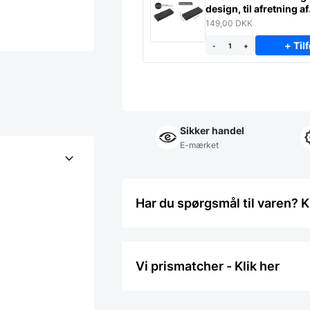
design, til afretning af
slibesten
149,00
DKK
+ Tilf
-
+
Sikker handel
E-mærket
Har du spørgsmål til varen? K
Vi prismatcher - Klik her