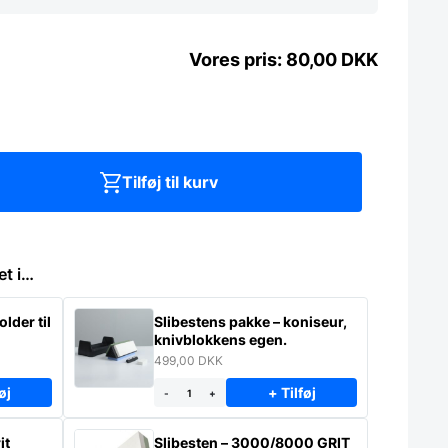
80,00
DKK
Tilføj til kurv
et i…
lder til
Slibestens pakke – koniseur,
knivblokkens egen.
499,00
DKK
øj
+ Tilføj
-
+
it
Slibesten – 3000/8000 GRIT