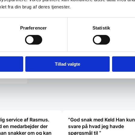
et fra din brug af deres tjenester.
 -32°C til
Præferencer
Statistik
Hendi. Præcis
nktion til…
Tillad valgte
lig service af Rasmus.
“God snak med Keld Han ku
 en medarbejder der
svare på hvad jeg havde
han snakker om og kan
spørgsmål til “