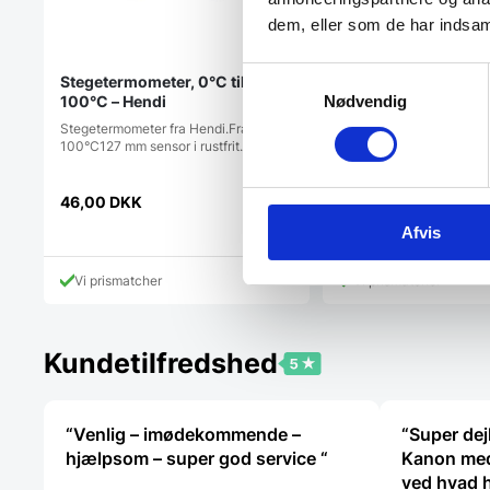
dem, eller som de har indsaml
Samtykkevalg
Stegetermometer, 0°C til
Infrarød termometer,
100°C – Hendi
Nødvendig
400°C – Hendi
Stegetermometer fra Hendi.Fra 0°C til
Infrarød termometer fra 
100°C127 mm sensor i rustfrit…
laser til at sigte.Låse-fu
46,00
DKK
699,00
DKK
Afvis
Vi prismatcher
Vi prismatcher
Kundetilfredshed
“Venlig – imødekommende –
“Super dej
hjælpsom – super god service “
Kanon med
ved hvad 