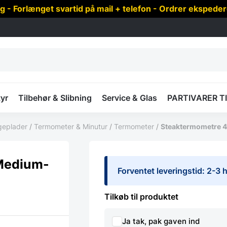
 Forlænget svartid på mail + telefon - Ordrer ekspede
yr
Tilbehør & Slibning
Service & Glas
PARTIVARER T
geplader
/
Termometer & Minutur
/
Termometer
/
Steaktermometre 4
-Medium-
Forventet leveringstid: 2-3
Tilkøb til produktet
Ja tak, pak gaven ind