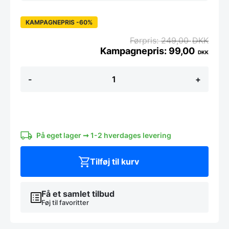
KAMPAGNEPRIS -60%
249,00
DKK
99,00
DKK
stålstrygestål
-
+
antal
På eget lager ➞ 1-2 hverdages levering
Tilføj til kurv
Få et samlet tilbud
Føj til favoritter