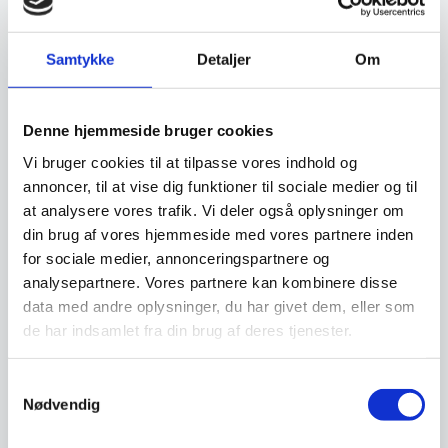
Den
5.490,00
DKK
1.119,95
DKK
oprindelige
5.240,00
DKK
Den
pris
Samtykke
Detaljer
Om
aktuelle
var:
pris
5.490,00 DKK.
Vi prismatcher
Vi prismatcher
er:
5.240,00 DKK.
Denne hjemmeside bruger cookies
SPAR 15%
Vi bruger cookies til at tilpasse vores indhold og
annoncer, til at vise dig funktioner til sociale medier og til
at analysere vores trafik. Vi deler også oplysninger om
din brug af vores hjemmeside med vores partnere inden
for sociale medier, annonceringspartnere og
analysepartnere. Vores partnere kan kombinere disse
data med andre oplysninger, du har givet dem, eller som
de har indsamlet fra din brug af deres tjenester.
Forskærersæt – Yaxell Ran
Adlon3 Knivmagnet af
36412
Teak træ – 40 cm.
Forskærersæt - Yaxell Ran
Denne knivmagnet fra Adlon3 er
Samtykkevalg
36412Bestående af: 1 stk.
produceret i teaktræ. Bag den
Forskærerkniv 18 cm. Og…
smukke…
Nødvendig
Den
2.348,00
DKK