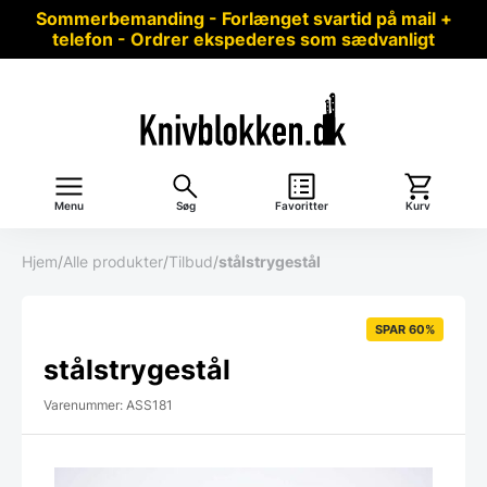
Sommerbemanding - Forlænget svartid på mail +
telefon - Ordrer ekspederes som sædvanligt
Menu
Søg
Favoritter
Kurv
Hjem
/
Alle produkter
/
Tilbud
/
stålstrygestål
SPAR 60%
stålstrygestål
Varenummer: ASS181