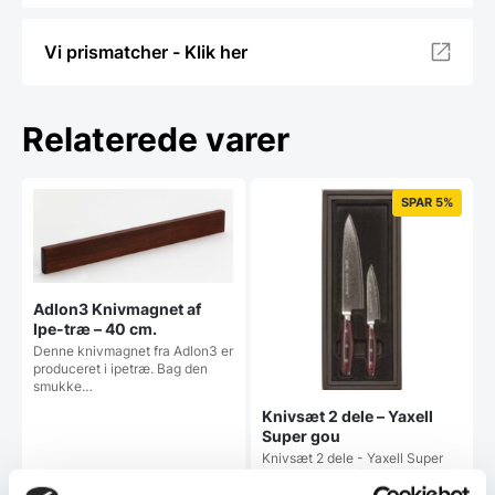
Vi prismatcher - Klik her
Relaterede varer
SPAR 5%
Adlon3 Knivmagnet af
Ipe-træ – 40 cm.
Denne knivmagnet fra Adlon3 er
produceret i ipetræ. Bag den
smukke…
Knivsæt 2 dele – Yaxell
Super gou
Knivsæt 2 dele - Yaxell Super
gouSætter består af 1 stk.
Kokkekniv 20 cm. Og…