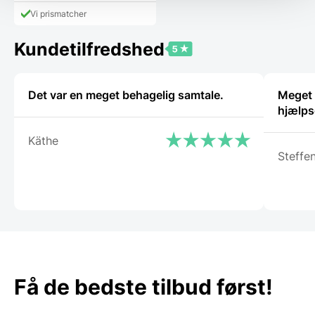
pris
8.743,00 DKK.
Vi prismatcher
er:
6.495,00 DKK.
Kundetilfredshed
Det var en meget behagelig samtale.
Meget t
hjælps
Käthe
Steffe
Få de bedste tilbud først!