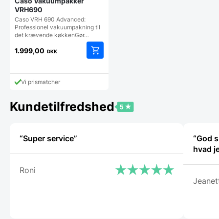
Caso Vakuumpakker
VRH690
Caso VRH 690 Advanced:
Professionel vakuumpakning til
det krævende køkkenGør…
1.999,00
DKK
Vi prismatcher
Kundetilfredshed
“Super service”
“God s
Roni
Jeanet