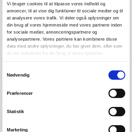
Vi bruger cookies til at tilpasse vores indhold og
Maskinen understøtter flere svejsefunktioner,
annoncer, til at vise dig funktioner til sociale medier og til
herunder dobbeltsvejsning i tre trin,
at analysere vores trafik. Vi deler også oplysninger om
pulsefunktion og manuel svejsning, hvilket giver
din brug af vores hjemmeside med vores partnere inden
optimal fleksibilitet og præcision ved forskellige
for sociale medier, annonceringspartnere og
fødevaretyper. Vakuumbeholderfunktionen øger
analysepartnere. Vores partnere kan kombinere disse
anvendelsesmulighederne ved også at kunne
data med andre oplysninger, du har givet dem, eller som
pakke i beholdere. Vakuumrullernes indbyggede
de har indsamlet fra din brug af deres tjenester.
kniv gør det nemt at tilpasse posestørrelser
efter behov. Leveringen inkluderer vakuumposer
Samtykkevalg
og vakuumslange, der sammen med de
Nødvendig
specialdesignede riflede poser sikrer en effektiv
og hygiejnisk pakkeproces. Maskinen er ideel til
professionelle kokke, cateringvirksomheder og
Præferencer
ambitiøse hjemmekokke, der ønsker at bevare
friskhed og smag i en travl hverdag.
Statistik
Marketing