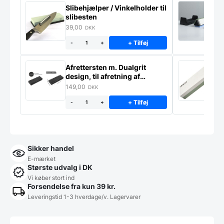
Slibehjælper / Vinkelholder til
Sl
slibesten
k
39,00
4
DKK
+ Tilføj
-
+
Afrettersten m. Dualgrit
S
design, til afretning af
–
slibesten
149,00
3
DKK
+ Tilføj
-
+
Sikker handel
E-mærket
Største udvalg i DK
Vi køber stort ind
Forsendelse fra kun 39 kr.
Leveringstid 1-3 hverdage/v. Lagervarer