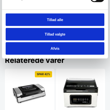
Om koncernen & god kvalitet
Tillad alle
Har du spørgsmål til varen? Klik her
Tillad valgte
Vi prismatcher - Klik her
Afvis
Relaterede varer
SPAR 42%