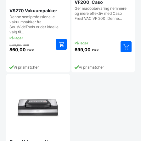
VF200, Caso
Gør madopbevaring nemmere
VS270 Vakuumpakker
og mere effektiv med Caso
Denne semiprofessionelle
FreshVAC VF 200. Denne…
vakuumpakker fra
SousVideTools er det ideelle
valg til…
Den
899,00
DKK
oprindelige
860,00
699,00
DKK
DKK
Den
pris
aktuelle
var:
pris
899,00 DKK.
Vi prismatcher
Vi prismatcher
er:
860,00 DKK.