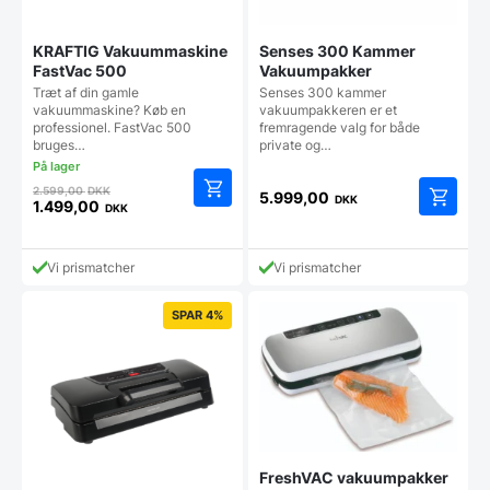
KRAFTIG Vakuummaskine
Senses 300 Kammer
FastVac 500
Vakuumpakker
Træt af din gamle
Senses 300 kammer
vakuummaskine? Køb en
vakuumpakkeren er et
professionel. FastVac 500
fremragende valg for både
bruges…
private og…
Den
2.599,00
DKK
5.999,00
DKK
oprindelige
1.499,00
DKK
Den
pris
aktuelle
var:
pris
2.599,00 DKK.
Vi prismatcher
Vi prismatcher
er:
1.499,00 DKK.
SPAR 4%
FreshVAC vakuumpakker