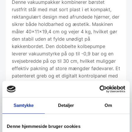
Denne vakuumpakker kombinerer børstet
rustfrit stål med mat sort plast i et kompakt,
rektangulært design med afrundede hjørner, der
sikrer både holdbarhed og æstetik. Maskinen
måler 40x11x19,4 cm og vejer 4 kg, hvilket gør
den stabil uden at fylde unødigt på
køkkenbordet. Den dobbelte kolbepumpe
leverer vakuumstyrke på op til -0,9 bar og en
svejsebredde på op til 30 cm, hvilket muliggør
effektiv pakning af store mængder fødevarer. Et
patenteret greb og et digitalt kontrolpanel med
tydelige knapper sikrer enkel og præcis
betjening, mens den robuste konstruktion
garanterer langvarig brug i både professionelle
og krævende private miljøer.
Samtykke
Detaljer
Om
Avancerede funktioner og alsidighed til
krævende brug
Denne hjemmeside bruger cookies