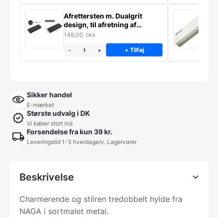
Afrettersten m. Dualgrit
S
design, til afretning af
–
slibesten
149,00
3
DKK
+ Tilføj
-
+
Sikker handel
E-mærket
Største udvalg i DK
Vi køber stort ind
Forsendelse fra kun 39 kr.
Leveringstid 1-3 hverdage/v. Lagervarer
Beskrivelse
Charmerende og stilren tredobbelt hylde fra
NAGA i sortmalet metal.