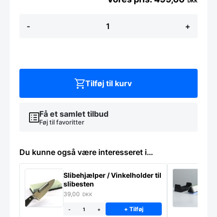
DKK
Sort
-
+
tredobbelt
hylde
antal
Tilføj til kurv
Få et samlet tilbud
Føj til favoritter
Du kunne også være interesseret i…
Slibehjælper / Vinkelholder til
Sl
slibesten
k
39,00
4
DKK
+ Tilføj
-
+