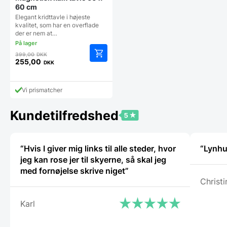
60 cm
Elegant kridttavle i højeste
kvalitet, som har en overflade
der er nem at…
Den
399,00
DKK
oprindelige
255,00
DKK
Den
pris
aktuelle
var:
pris
399,00 DKK.
Vi prismatcher
er:
255,00 DKK.
Kundetilfredshed
“Hvis I giver mig links til alle steder, hvor
“Lynhu
jeg kan rose jer til skyerne, så skal jeg
med fornøjelse skrive niget”
Christi
Karl