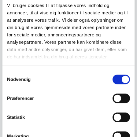
Vi bruger cookies til at tilpasse vores indhold og
Magnetisk cirkeltavle 35
annoncer, til at vise dig funktioner til sociale medier og til
cm – metaltavle råjern
look
NAGA nord Magnetisk
at analysere vores trafik. Vi deler også oplysninger om
cirkeltavle dia 35 cm. Metal.Sæt
Magnetisk cirkeltavle 25
din brug af vores hjemmeside med vores partnere inden
ting på tavlen med…
cm – valnød finer
for sociale medier, annonceringspartnere og
NAGA nord Magnetisk
analysepartnere. Vores partnere kan kombinere disse
cirkeltavle dia 25 cm. Valnødde
finer.Sæt ting på tavlen…
data med andre oplysninger, du har givet dem, eller som
Den
399,00
DKK
269,00
de har indsamlet fra din brug af deres tjenester.
DKK
oprindelige
228,00
DKK
Den
pris
aktuelle
var:
Samtykkevalg
pris
399,00 DKK.
Vi prismatcher
Vi prismatcher
Nødvendig
er:
228,00 DKK.
SPAR 39%
Præferencer
Statistik
Marketing