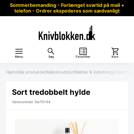
Sommerbemanding - Forlænget svartid på mail +
telefon - Ordrer ekspederes som sædvanligt
Menu
Søg
Favoritter
Kurv
Hjem
/
Alle produkter
/
Køkkenudstyr
/
Møbler & indretning
/
Indretnin
Sort tredobbelt hylde
Varenummer: Na70144