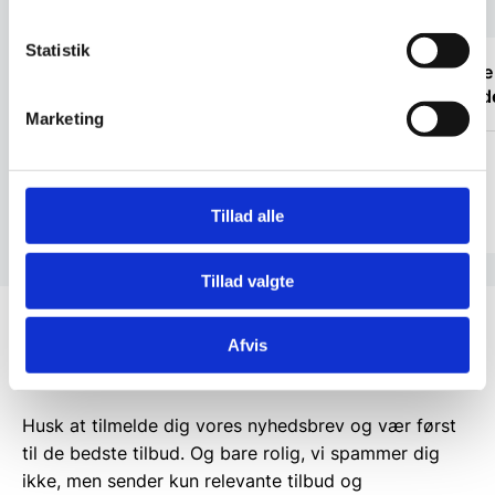
Statistik
“Hurtig og god service”
“Glade 
gjort d
Marketing
Build consult Ivs
Isken
Tillad alle
Tillad valgte
Afvis
Få de bedste tilbud først!
Husk at tilmelde dig vores nyhedsbrev og vær først
til de bedste tilbud. Og bare rolig, vi spammer dig
ikke, men sender kun relevante tilbud og