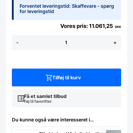
Forventet leveringstid: Skaffevare - spørg
for leveringstid
11.061,25
DKK
Slush
-
+
ice
maskine,
Ugolini
MT
1
på
1x
Tilføj til kurv
10
L,
Italiensk
Få et samlet tilbud
antal
Føj til favoritter
Du kunne også være interesseret i…