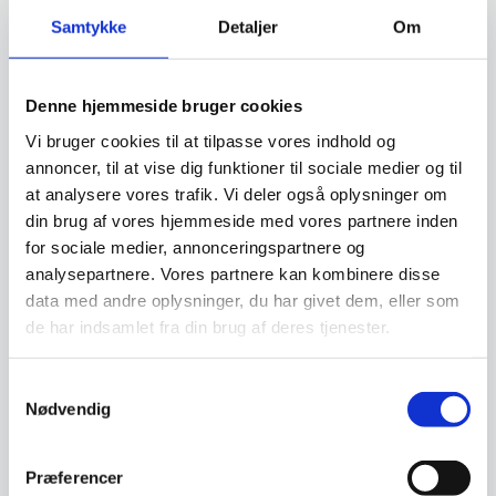
Relaterede varer
Samtykke
Detaljer
Om
Denne hjemmeside bruger cookies
Vi bruger cookies til at tilpasse vores indhold og
annoncer, til at vise dig funktioner til sociale medier og til
at analysere vores trafik. Vi deler også oplysninger om
din brug af vores hjemmeside med vores partnere inden
for sociale medier, annonceringspartnere og
Hâws glacier er din
analysepartnere. Vores partnere kan kombinere disse
personlige is- og
treatmaker
hâws glacier er din personlige
data med andre oplysninger, du har givet dem, eller som
is- og treatmaker, der
de har indsamlet fra din brug af deres tjenester.
forvandler…
1.699,00
DKK
Samtykkevalg
Nødvendig
Vi prismatcher
Præferencer
Kundetilfredshed