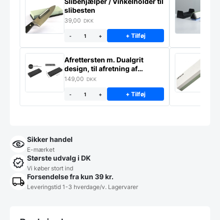
Slibehjælper / Vinkelholder til
Sl
slibesten
k
39,00
4
DKK
+ Tilføj
-
+
Afrettersten m. Dualgrit
S
design, til afretning af
–
slibesten
149,00
3
DKK
+ Tilføj
-
+
Sikker handel
E-mærket
Største udvalg i DK
Vi køber stort ind
Forsendelse fra kun 39 kr.
Leveringstid 1-3 hverdage/v. Lagervarer