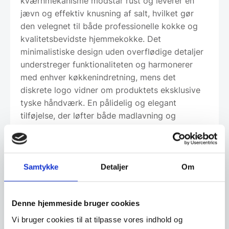
kværnmekanisme modstår rust og leverer en
jævn og effektiv knusning af salt, hvilket gør
den velegnet til både professionelle kokke og
kvalitetsbevidste hjemmekokke. Det
minimalistiske design uden overflødige detaljer
understreger funktionaliteten og harmonerer
med enhver køkkenindretning, mens det
diskrete logo vidner om produktets eksklusive
tyske håndværk. En pålidelig og elegant
tilføjelse, der løfter både madlavning og
bordservering.
Samtykke
Detaljer
Om
Om koncernen & god kvalitet
Denne hjemmeside bruger cookies
Vi bruger cookies til at tilpasse vores indhold og
Har du spørgsmål til varen? Klik her