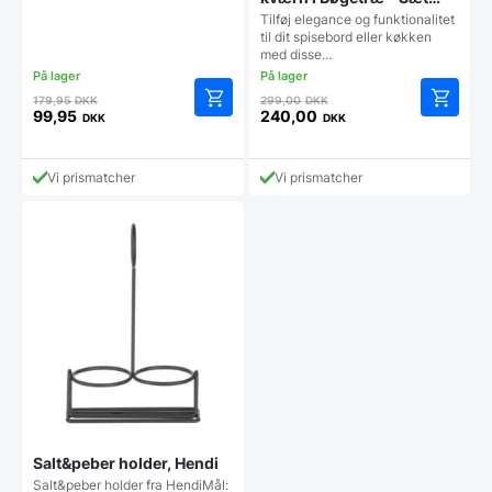
med 2 stk.
Tilføj elegance og funktionalitet
til dit spisebord eller køkken
med disse…
Den
Den
179,95
DKK
299,00
DKK
oprindelige
oprindelige
99,95
240,00
DKK
DKK
Den
Den
pris
pris
aktuelle
aktuelle
var:
var:
pris
pris
179,95 DKK.
299,00 DKK.
Vi prismatcher
Vi prismatcher
er:
er:
99,95 DKK.
240,00 DKK.
Salt&peber holder, Hendi
Salt&peber holder fra HendiMål: