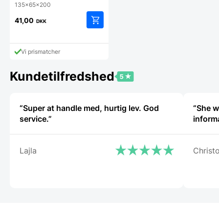
135x65x200
41,00
DKK
Vi prismatcher
Kundetilfredshed
“Super at handle med, hurtig lev. God
“She wa
service.”
Lajla
Christ