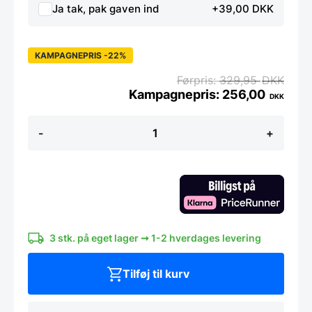
Ja tak, pak gaven ind
+39,00 DKK
KAMPAGNEPRIS -22%
329,95
DKK
256,00
DKK
Saltkværn
-
+
fra
Zwilling
antal
3 stk. på eget lager ➞ 1-2 hverdages levering
Tilføj til kurv