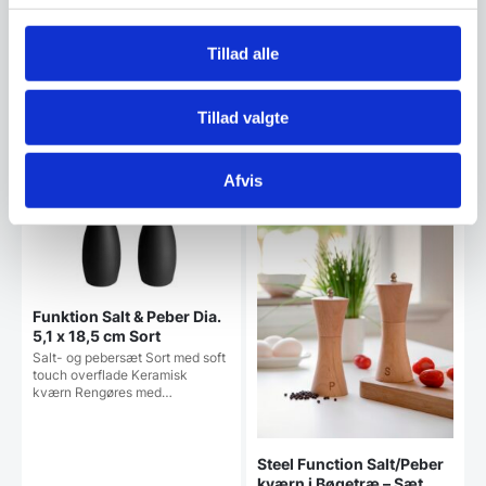
H: 100 mm
Lazy Susan – brug den…
49,00
349,00
DKK
DKK
Tillad alle
Vi prismatcher
Vi prismatcher
Tillad valgte
SPAR 44%
SPAR 20%
Afvis
Funktion Salt & Peber Dia.
5,1 x 18,5 cm Sort
Salt- og pebersæt Sort med soft
touch overflade Keramisk
kværn Rengøres med…
Steel Function Salt/Peber
kværn i Bøgetræ – Sæt