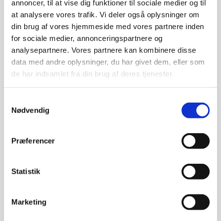
annoncer, til at vise dig funktioner til sociale medier og til
at analysere vores trafik. Vi deler også oplysninger om
Vi prismatcher - Klik her
din brug af vores hjemmeside med vores partnere inden
for sociale medier, annonceringspartnere og
analysepartnere. Vores partnere kan kombinere disse
Relaterede varer
data med andre oplysninger, du har givet dem, eller som
de har indsamlet fra din brug af deres tjenester.
Samtykkevalg
Nødvendig
Præferencer
Statistik
Hendi – Peber shaker,
Bellywood Lazy Susan i
Rustfri stål
sort/brun
Marketing
Hendi - Peber shaker, Rustfri
Organiser dine daglige
stål M. skruehætte Mål: Ø: 63 x
køkkenartikler med Belly wood