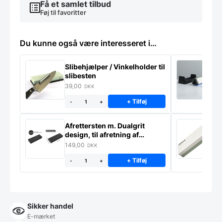
Få et samlet tilbud
Føj til favoritter
Du kunne også være interesseret i…
Slibehjælper / Vinkelholder til
Sl
slibesten
k
39,00
4
DKK
+ Tilføj
-
+
Afrettersten m. Dualgrit
S
design, til afretning af
–
slibesten
149,00
3
DKK
+ Tilføj
-
+
Sikker handel
E-mærket